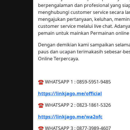
berpengalaman dan profesional yang sia
menghubungi customer service secara lang
mengajukan pertanyaan, keluhan, meminta
customer service melalui live chat. Ada
pemain untuk mainkan Permainan online 
Dengan demikian kami sampaikan selama
paus dan ucapan terimakasih sebesar-be
Online Terpercaya.
☎️ WHATSAPP 1 : 0859-5951-9485
https://linkjago.me/official
☎️ WHATSAPP 2 : 0823-1861-5326
https://linkjago.me/wa2ofc
☎️ WHATSAPP 3 : 0877-3989-4607