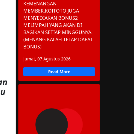
KEMENANGAN
MEMBER.KOITOTO JUGA
MENYEDIAKAN BONUS2
MELIMPAH YANG AKAN DI
BAGIKAN SETIAP MINGGUNYA.
(MENANG KALAH TETAP DAPAT
BONUS)
Jumat, 07 Agustus 2026
Read More
an
au