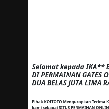
Selamat kepada IKA**
DI PERMAINAN GATES OF
DUA BELAS JUTA LIMA R
Pihak KOITOTO Mengucapkan Terima 
kami sebagai SITUS PERMAINAN ONLI