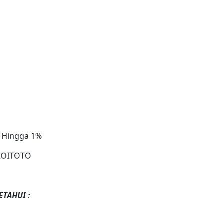
 Hingga 1%
KOITOTO
ETAHUI :