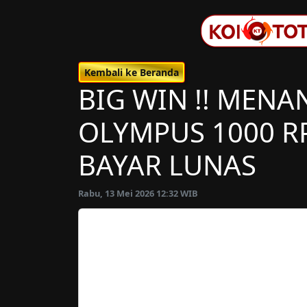
Kembali ke Beranda
BIG WIN !! MENA
OLYMPUS 1000 RP
BAYAR LUNAS
Rabu, 13 Mei 2026 12:32 WIB