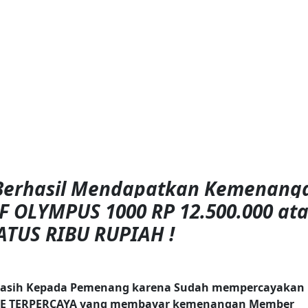
 Berhasil Mendapatkan Kemenang
 OLYMPUS 1000 RP 12.500.000 at
ATUS RIBU RUPIAH !
Kasih Kepada Pemenang karena Sudah mempercayakan
NE TERPERCAYA yang membayar kemenangan Member