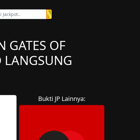
N GATES OF
TO LANGSUNG
Bukti JP Lainnya: