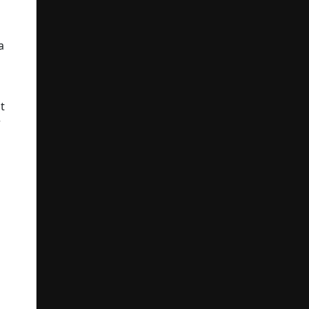
a
t
r