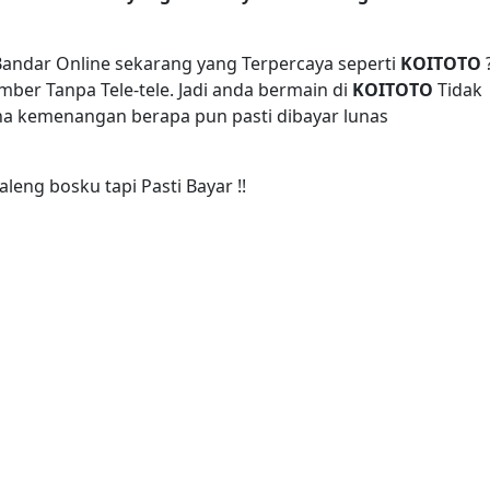
andar Online sekarang yang Terpercaya seperti
KOITOTO
r Tanpa Tele-tele. Jadi anda bermain di
KOITOTO
Tidak
a kemenangan berapa pun pasti dibayar lunas
leng bosku tapi Pasti Bayar !!