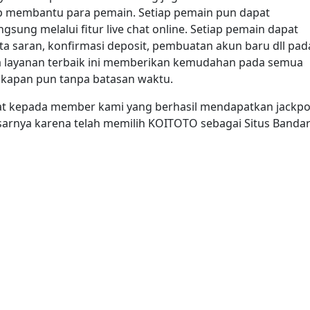
p membantu para pemain. Setiap pemain pun dapat
sung melalui fitur live chat online. Setiap pemain dapat
 saran, konfirmasi deposit, pembuatan akun baru dll pad
nya layanan terbaik ini memberikan kemudahan pada semua
kapan pun tanpa batasan waktu.
t kepada member kami yang berhasil mendapatkan jackpo
sarnya karena telah memilih KOITOTO sebagai Situs Banda