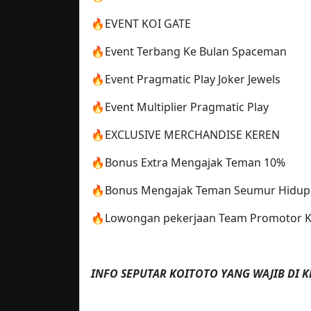
🔥EVENT KOI GATE
🔥Event Terbang Ke Bulan Spaceman
🔥Event Pragmatic Play Joker Jewels
🔥Event Multiplier Pragmatic Play
🔥EXCLUSIVE MERCHANDISE KEREN
🔥Bonus Extra Mengajak Teman 10%
🔥Bonus Mengajak Teman Seumur Hidup
🔥Lowongan pekerjaan Team Promotor 
INFO SEPUTAR KOITOTO YANG WAJIB DI K