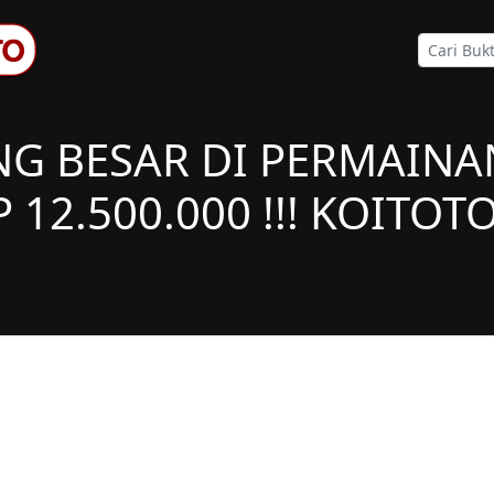
NG BESAR DI PERMAINA
 12.500.000 !!! KOITO