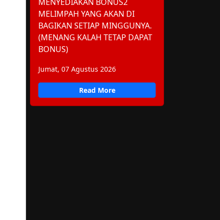
MENYEDIAKAN BONUS2
MELIMPAH YANG AKAN DI
BAGIKAN SETIAP MINGGUNYA.
(MENANG KALAH TETAP DAPAT
BONUS)
Jumat, 07 Agustus 2026
Read More