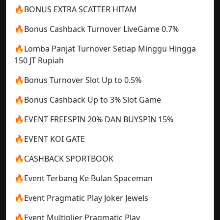
🔥BONUS EXTRA SCATTER HITAM
🔥Bonus Cashback Turnover LiveGame 0.7%
🔥Lomba Panjat Turnover Setiap Minggu Hingga
150 JT Rupiah
🔥Bonus Turnover Slot Up to 0.5%
🔥Bonus Cashback Up to 3% Slot Game
🔥EVENT FREESPIN 20% DAN BUYSPIN 15%
🔥EVENT KOI GATE
🔥
CASHBACK SPORTBOOK
🔥Event Terbang Ke Bulan Spaceman
🔥Event Pragmatic Play Joker Jewels
🔥Event Multiplier Pragmatic Play