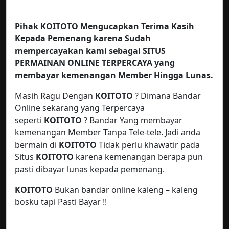
Pihak KOITOTO Mengucapkan Terima Kasih
Kepada Pemenang karena Sudah
mempercayakan kami sebagai SITUS
PERMAINAN ONLINE TERPERCAYA yang
membayar kemenangan Member Hingga Lunas.
Masih Ragu Dengan
KOITOTO
? Dimana Bandar
Online sekarang yang Terpercaya
seperti
KOITOTO
? Bandar Yang membayar
kemenangan Member Tanpa Tele-tele. Jadi anda
bermain di
KOITOTO
Tidak perlu khawatir pada
Situs
KOITOTO
karena kemenangan berapa pun
pasti dibayar lunas kepada pemenang.
KOITOTO
Bukan bandar online kaleng – kaleng
bosku tapi Pasti Bayar !!