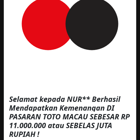
Selamat kepada NUR** Berhasil
Mendapatkan Kemenangan DI
PASARAN TOTO MACAU SEBESAR RP
11.000.000 atau SEBELAS JUTA
RUPIAH !