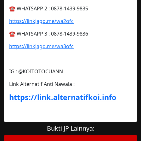
☎️ WHATSAPP 2 : 0878-1439-9835
https://linkjago.me/wa2ofc
☎️ WHATSAPP 3 : 0878-1439-9836
https://linkjago.me/wa3ofc
IG : @KOITOTOCUANN
Link Alternatif Anti Nawala :
https://link.alternatifkoi.info
Bukti JP Lainnya: