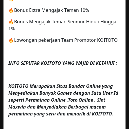
🔥Bonus Extra Mengajak Teman 10%
🔥Bonus Mengajak Teman Seumur Hidup Hingga
1%
🔥Lowongan pekerjaan Team Promotor KOITOTO
INFO SEPUTAR KOITOTO YANG WAJIB DI KETAHUI :
KOITOTO Merupakan Situs Bandar Online yang
Menyediakan Banyak Games dengan Satu User Id
seperti Permainan Online ,Toto Online , Slot
Maxwin dan Menyediakan Berbagai macam
permainan yang seru dan menarik di KOITOTO.