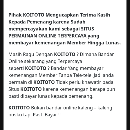
Pihak KOITOTO Mengucapkan Terima Kasih
Kepada Pemenang karena Sudah
mempercayakan kami sebagai SITUS
PERMAINAN ONLINE TERPERCAYA yang
membayar kemenangan Member Hingga Lunas.
Masih Ragu Dengan
KOITOTO
? Dimana Bandar
Online sekarang yang Terpercaya
seperti
KOITOTO
? Bandar Yang membayar
kemenangan Member Tanpa Tele-tele. Jadi anda
bermain di
KOITOTO
Tidak perlu khawatir pada
Situs
KOITOTO
karena kemenangan berapa pun
pasti dibayar lunas kepada pemenang.
KOITOTO
Bukan bandar online kaleng – kaleng
bosku tapi Pasti Bayar !!