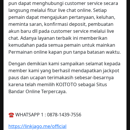
pun dapat menghubungi customer service secara
langsung melalui fitur live chat online. Setiap
pemain dapat mengajukan pertanyaan, keluhan,
meminta saran, konfirmasi deposit, pembuatan
akun baru dll pada customer service melalui live
chat. Adanya layanan terbaik ini memberikan
kemudahan pada semua pemain untuk mainkan
Permainan online kapan pun tanpa batasan waktu.
Dengan demikian kami sampaikan selamat kepada
member kami yang berhasil mendapatkan jackpot
paus dan ucapan terimakasih sebesar-besarnya
karena telah memilih KOITOTO sebagai Situs
Bandar Online Terpercaya.
☎️ WHATSAPP 1 : 0878-1439-7556
https://linkjago.me/official