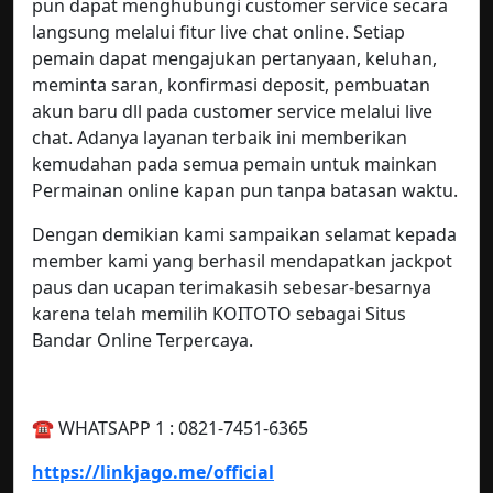
pun dapat menghubungi customer service secara
langsung melalui fitur live chat online. Setiap
pemain dapat mengajukan pertanyaan, keluhan,
meminta saran, konfirmasi deposit, pembuatan
akun baru dll pada customer service melalui live
chat. Adanya layanan terbaik ini memberikan
kemudahan pada semua pemain untuk mainkan
Permainan online kapan pun tanpa batasan waktu.
Dengan demikian kami sampaikan selamat kepada
member kami yang berhasil mendapatkan jackpot
paus dan ucapan terimakasih sebesar-besarnya
karena telah memilih KOITOTO sebagai Situs
Bandar Online Terpercaya.
☎️ WHATSAPP 1 : 0821-7451-6365
https://linkjago.me/official