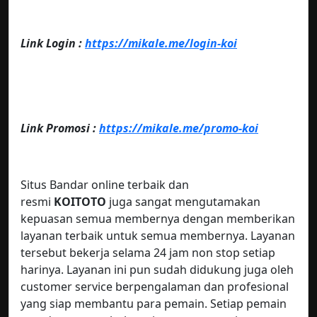
Link Login :
https://mikale.me/login-koi
Link Promosi :
https://mikale.me/promo-koi
Situs Bandar online terbaik dan
resmi
KOITOTO
juga sangat mengutamakan
kepuasan semua membernya dengan memberikan
layanan terbaik untuk semua membernya. Layanan
tersebut bekerja selama 24 jam non stop setiap
harinya. Layanan ini pun sudah didukung juga oleh
customer service berpengalaman dan profesional
yang siap membantu para pemain. Setiap pemain