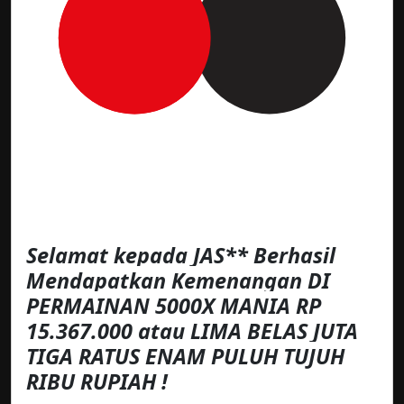
Selamat kepada JAS** Berhasil
Mendapatkan Kemenangan DI
PERMAINAN 5000X MANIA RP
15.367.000 atau LIMA BELAS JUTA
TIGA RATUS ENAM PULUH TUJUH
RIBU RUPIAH !