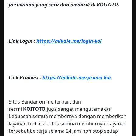
permainan yang seru dan menarik di KOITOTO.
Link Login :
https://mikale.me/login-koi
Link Promosi :
https://mikale.me/promo-koi
Situs Bandar online terbaik dan
resmi
KOITOTO
juga sangat mengutamakan
kepuasan semua membernya dengan memberikan
layanan terbaik untuk semua membernya. Layanan
tersebut bekerja selama 24 jam non stop setiap