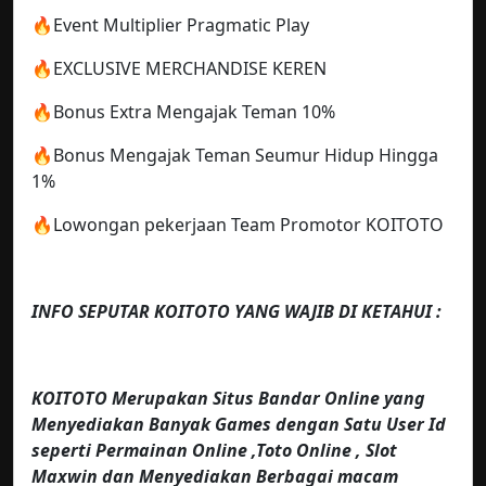
🔥Event Multiplier Pragmatic Play
🔥EXCLUSIVE MERCHANDISE KEREN
🔥Bonus Extra Mengajak Teman 10%
🔥Bonus Mengajak Teman Seumur Hidup Hingga
1%
🔥Lowongan pekerjaan Team Promotor KOITOTO
INFO SEPUTAR KOITOTO YANG WAJIB DI KETAHUI :
KOITOTO Merupakan Situs Bandar Online yang
Menyediakan Banyak Games dengan Satu User Id
seperti Permainan Online ,Toto Online , Slot
Maxwin dan Menyediakan Berbagai macam