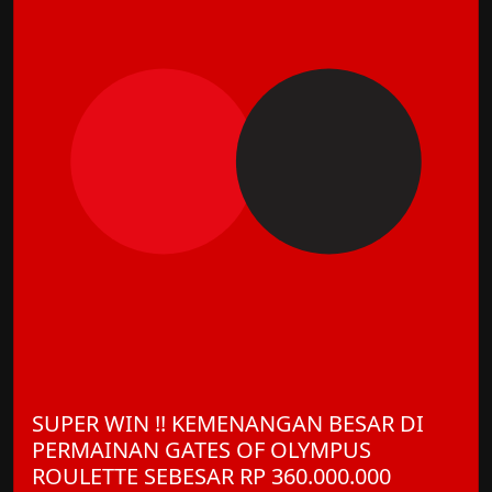
SUPER WIN !! KEMENANGAN BESAR DI
PERMAINAN GATES OF OLYMPUS
ROULETTE SEBESAR RP 360.000.000