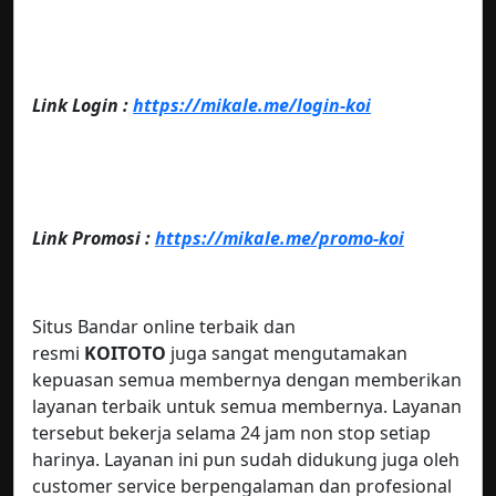
Link Login :
https://mikale.me/login-koi
Link Promosi :
https://mikale.me/promo-koi
Situs Bandar online terbaik dan
resmi
KOITOTO
juga sangat mengutamakan
kepuasan semua membernya dengan memberikan
layanan terbaik untuk semua membernya. Layanan
tersebut bekerja selama 24 jam non stop setiap
harinya. Layanan ini pun sudah didukung juga oleh
customer service berpengalaman dan profesional