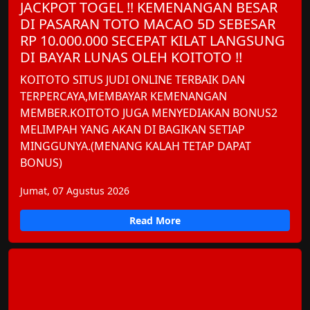
JACKPOT TOGEL !! KEMENANGAN BESAR
DI PASARAN TOTO MACAO 5D SEBESAR
RP 10.000.000 SECEPAT KILAT LANGSUNG
DI BAYAR LUNAS OLEH KOITOTO !!
KOITOTO SITUS JUDI ONLINE TERBAIK DAN
TERPERCAYA,MEMBAYAR KEMENANGAN
MEMBER.KOITOTO JUGA MENYEDIAKAN BONUS2
MELIMPAH YANG AKAN DI BAGIKAN SETIAP
MINGGUNYA.(MENANG KALAH TETAP DAPAT
BONUS)
Jumat, 07 Agustus 2026
Read More