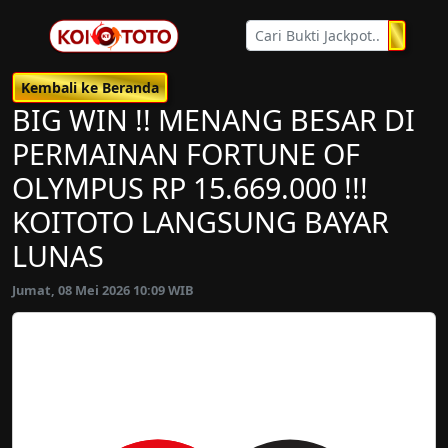
Kembali ke Beranda
BIG WIN !! MENANG BESAR DI
PERMAINAN FORTUNE OF
OLYMPUS RP 15.669.000 !!!
KOITOTO LANGSUNG BAYAR
LUNAS
Jumat, 08 Mei 2026 10:09 WIB