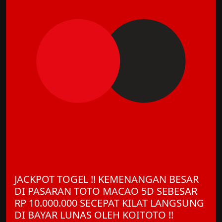
JACKPOT TOGEL !! KEMENANGAN BESAR
DI PASARAN TOTO MACAO 5D SEBESAR
RP 10.000.000 SECEPAT KILAT LANGSUNG
DI BAYAR LUNAS OLEH KOITOTO !!