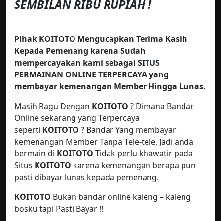
SEMBILAN RIBU RUPIAH !
Pihak KOITOTO Mengucapkan Terima Kasih
Kepada Pemenang karena Sudah
mempercayakan kami sebagai SITUS
PERMAINAN ONLINE TERPERCAYA yang
membayar kemenangan Member Hingga Lunas.
Masih Ragu Dengan
KOITOTO
? Dimana Bandar
Online sekarang yang Terpercaya
seperti
KOITOTO
? Bandar Yang membayar
kemenangan Member Tanpa Tele-tele. Jadi anda
bermain di
KOITOTO
Tidak perlu khawatir pada
Situs
KOITOTO
karena kemenangan berapa pun
pasti dibayar lunas kepada pemenang.
KOITOTO
Bukan bandar online kaleng – kaleng
bosku tapi Pasti Bayar !!