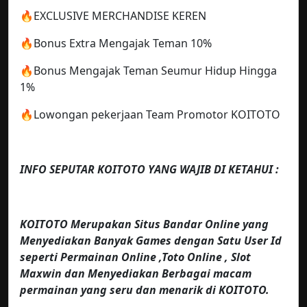
🔥EXCLUSIVE MERCHANDISE KEREN
🔥Bonus Extra Mengajak Teman 10%
🔥Bonus Mengajak Teman Seumur Hidup Hingga
1%
🔥Lowongan pekerjaan Team Promotor KOITOTO
INFO SEPUTAR KOITOTO YANG WAJIB DI KETAHUI :
KOITOTO Merupakan Situs Bandar Online yang
Menyediakan Banyak Games dengan Satu User Id
seperti Permainan Online ,Toto Online , Slot
Maxwin dan Menyediakan Berbagai macam
permainan yang seru dan menarik di KOITOTO.