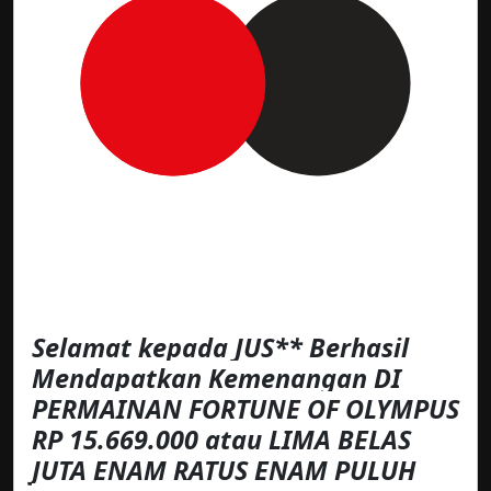
Selamat kepada JUS** Berhasil
Mendapatkan Kemenangan DI
PERMAINAN FORTUNE OF OLYMPUS
RP 15.669.000 atau LIMA BELAS
JUTA ENAM RATUS ENAM PULUH