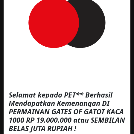
Selamat kepada PET** Berhasil
Mendapatkan Kemenangan DI
PERMAINAN GATES OF GATOT KACA
1000 RP 19.000.000 atau SEMBILAN
BELAS JUTA RUPIAH !