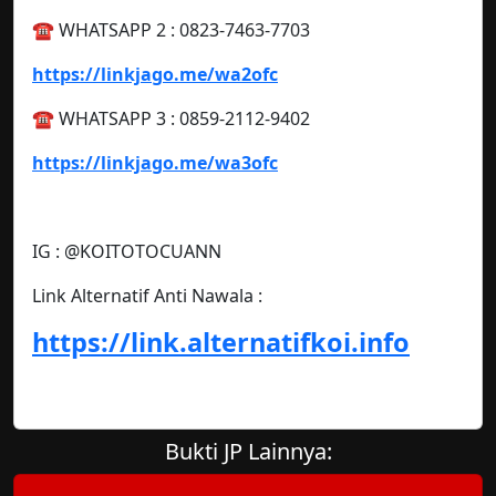
☎️ WHATSAPP 2 : 0823-7463-7703
https://linkjago.me/wa2ofc
☎️ WHATSAPP 3 : 0859-2112-9402
https://linkjago.me/wa3ofc
IG : @KOITOTOCUANN
Link Alternatif Anti Nawala :
https://link.alternatifkoi.info
Bukti JP Lainnya: