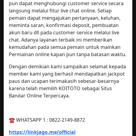
pun dapat menghubungi customer service secara
langsung melalui fitur live chat online. Setiap
pemain dapat mengajukan pertanyaan, keluhan,
meminta saran, konfirmasi deposit, pembuatan
akun baru dll pada customer service melalui live
chat. Adanya layanan terbaik ini memberikan
kemudahan pada semua pemain untuk mainkan
Permainan online kapan pun tanpa batasan waktu.
Dengan demikian kami sampaikan selamat kepada
member kami yang berhasil mendapatkan jackpot
paus dan ucapan terimakasih sebesar-besarnya
karena telah memilih KOITOTO sebagai Situs
Bandar Online Terpercaya.
☎️ WHATSAPP 1 : 0822-2149-8872
https://linkjago.me/official