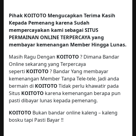
Pihak KOITOTO Mengucapkan Terima Kasih
Kepada Pemenang karena Sudah
mempercayakan kami sebagai SITUS
PERMAINAN ONLINE TERPERCAYA yang
membayar kemenangan Member Hingga Lunas.
Masih Ragu Dengan
KOITOTO
? Dimana Bandar
Online sekarang yang Terpercaya
seperti
KOITOTO
? Bandar Yang membayar
kemenangan Member Tanpa Tele-tele. Jadi anda
bermain di
KOITOTO
Tidak perlu khawatir pada
Situs
KOITOTO
karena kemenangan berapa pun
pasti dibayar lunas kepada pemenang.
KOITOTO
Bukan bandar online kaleng – kaleng
bosku tapi Pasti Bayar !!