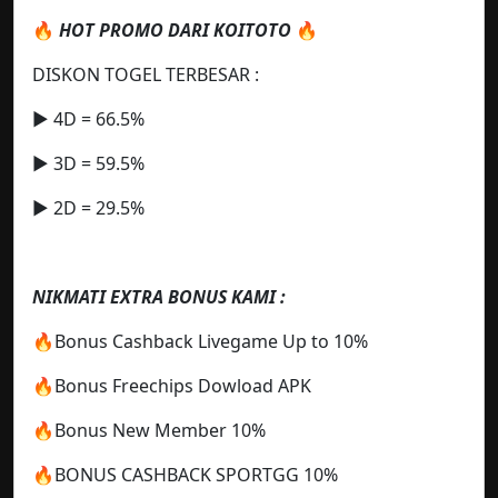
🔥
HOT PROMO DARI KOITOTO
🔥
DISKON TOGEL TERBESAR :
▶️ 4D = 66.5%
▶️ 3D = 59.5%
▶️ 2D = 29.5%
NIKMATI EXTRA BONUS KAMI :
🔥Bonus Cashback Livegame Up to 10%
🔥Bonus Freechips Dowload APK
🔥Bonus New Member 10%
🔥BONUS CASHBACK SPORTGG 10%