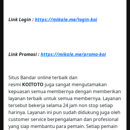
Link Login :
https://mikale.me/login-koi
Link Promosi :
https://mikale.me/promo-koi
Situs Bandar online terbaik dan
resmi
KOITOTO
juga sangat mengutamakan
kepuasan semua membernya dengan memberikan
layanan terbaik untuk semua membernya. Layanan
tersebut bekerja selama 24 jam non stop setiap
harinya. Layanan ini pun sudah didukung juga oleh
customer service berpengalaman dan profesional
yang siap membantu para pemain. Setiap pemain