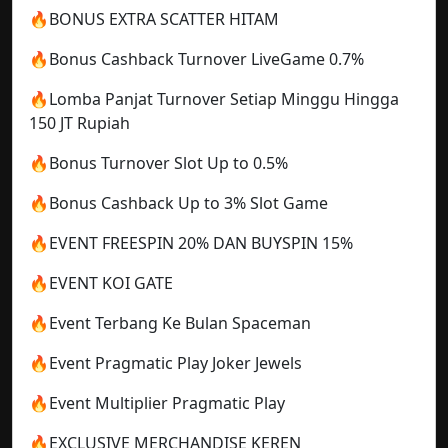
🔥BONUS EXTRA SCATTER HITAM
🔥Bonus Cashback Turnover LiveGame 0.7%
🔥Lomba Panjat Turnover Setiap Minggu Hingga
150 JT Rupiah
🔥Bonus Turnover Slot Up to 0.5%
🔥Bonus Cashback Up to 3% Slot Game
🔥EVENT FREESPIN 20% DAN BUYSPIN 15%
🔥EVENT KOI GATE
🔥Event Terbang Ke Bulan Spaceman
🔥Event Pragmatic Play Joker Jewels
🔥Event Multiplier Pragmatic Play
🔥EXCLUSIVE MERCHANDISE KEREN