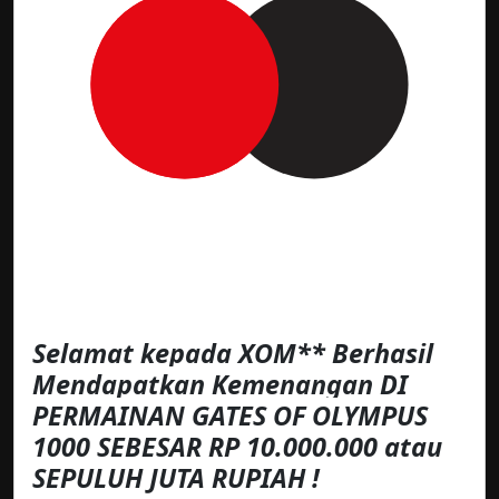
Selamat kepada XOM** Berhasil
Mendapatkan Kemenangan DI
PERMAINAN GATES OF OLYMPUS
1000 SEBESAR RP 10.000.000 atau
SEPULUH JUTA RUPIAH !