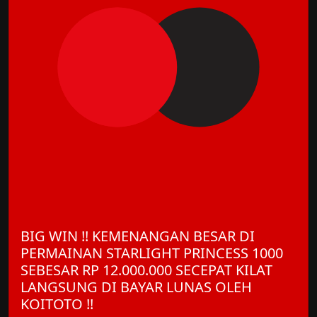
BIG WIN !! KEMENANGAN BESAR DI
PERMAINAN STARLIGHT PRINCESS 1000
SEBESAR RP 12.000.000 SECEPAT KILAT
LANGSUNG DI BAYAR LUNAS OLEH
KOITOTO !!