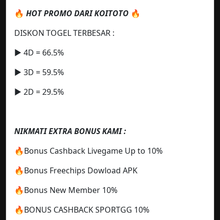
🔥
HOT PROMO DARI KOITOTO
🔥
DISKON TOGEL TERBESAR :
▶️ 4D = 66.5%
▶️ 3D = 59.5%
▶️ 2D = 29.5%
NIKMATI EXTRA BONUS KAMI :
🔥Bonus Cashback Livegame Up to 10%
🔥Bonus Freechips Dowload APK
🔥Bonus New Member 10%
🔥BONUS CASHBACK SPORTGG 10%