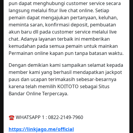
pun dapat menghubungi customer service secara
langsung melalui fitur live chat online. Setiap
pemain dapat mengajukan pertanyaan, keluhan,
meminta saran, konfirmasi deposit, pembuatan
akun baru dll pada customer service melalui live
chat. Adanya layanan terbaik ini memberikan
kemudahan pada semua pemain untuk mainkan
Permainan online kapan pun tanpa batasan waktu.
Dengan demikian kami sampaikan selamat kepada
member kami yang berhasil mendapatkan jackpot
paus dan ucapan terimakasih sebesar-besarnya
karena telah memilih KOITOTO sebagai Situs
Bandar Online Terpercaya.
☎️ WHATSAPP 1 : 0822-2149-7960
https://linkjago.me/official