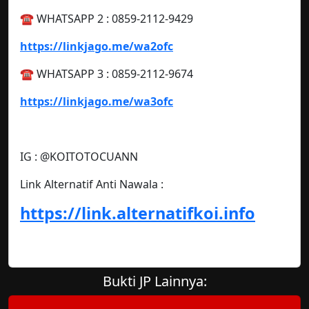
☎️ WHATSAPP 2 : 0859-2112-9429
https://linkjago.me/wa2ofc
☎️ WHATSAPP 3 : 0859-2112-9674
https://linkjago.me/wa3ofc
IG : @KOITOTOCUANN
Link Alternatif Anti Nawala :
https://link.alternatifkoi.info
Bukti JP Lainnya: