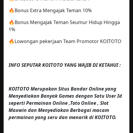
🔥Bonus Extra Mengajak Teman 10%
🔥Bonus Mengajak Teman Seumur Hidup Hingga
1%
🔥Lowongan pekerjaan Team Promotor KOITOTO
INFO SEPUTAR KOITOTO YANG WAJIB DI KETAHUI :
KOITOTO Merupakan Situs Bandar Online yang
Menyediakan Banyak Games dengan Satu User Id
seperti Permainan Online ,Toto Online , Slot
Maxwin dan Menyediakan Berbagai macam
permainan yang seru dan menarik di KOITOTO.