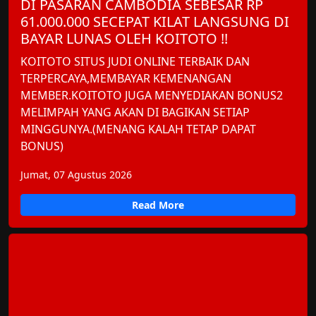
DI PASARAN CAMBODIA SEBESAR RP
61.000.000 SECEPAT KILAT LANGSUNG DI
BAYAR LUNAS OLEH KOITOTO !!
KOITOTO SITUS JUDI ONLINE TERBAIK DAN
TERPERCAYA,MEMBAYAR KEMENANGAN
MEMBER.KOITOTO JUGA MENYEDIAKAN BONUS2
MELIMPAH YANG AKAN DI BAGIKAN SETIAP
MINGGUNYA.(MENANG KALAH TETAP DAPAT
BONUS)
Jumat, 07 Agustus 2026
Read More