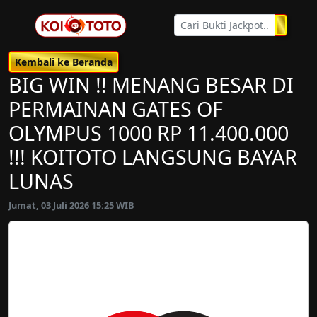
Kembali ke Beranda
BIG WIN !! MENANG BESAR DI
PERMAINAN GATES OF
OLYMPUS 1000 RP 11.400.000
!!! KOITOTO LANGSUNG BAYAR
LUNAS
Jumat, 03 Juli 2026 15:25 WIB