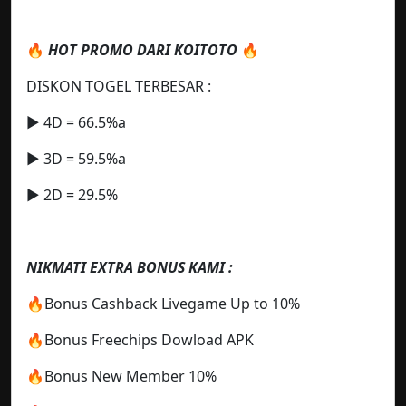
🔥
HOT PROMO DARI KOITOTO
🔥
DISKON TOGEL TERBESAR :
▶️ 4D = 66.5%a
▶️ 3D = 59.5%a
▶️ 2D = 29.5%
NIKMATI EXTRA BONUS KAMI :
🔥Bonus Cashback Livegame Up to 10%
🔥Bonus Freechips Dowload APK
🔥Bonus New Member 10%