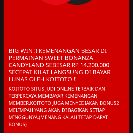
BIG WIN !! KEMENANGAN BESAR DI
PERMAINAN SWEET BONANZA
CANDYLAND SEBESAR RP 14.200.000
SECEPAT KILAT LANGSUNG DI BAYAR
LUNAS OLEH KOITOTO !!
KOITOTO SITUS JUDI ONLINE TERBAIK DAN
TERPERCAYA,MEMBAYAR KEMENANGAN
MEMBER.KOITOTO JUGA MENYEDIAKAN BONUS2
MELIMPAH YANG AKAN DI BAGIKAN SETIAP
MINGGUNYA.(MENANG KALAH TETAP DAPAT
BONUS)