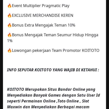
🔥Event Multiplier Pragmatic Play
🔥EXCLUSIVE MERCHANDISE KEREN
🔥Bonus Extra Mengajak Teman 10%
🔥Bonus Mengajak Teman Seumur Hidup Hingga
1%
🔥Lowongan pekerjaan Team Promotor KOITOTO
INFO SEPUTAR KOITOTO YANG WAJIB DI KETAHUI :
KOITOTO Merupakan Situs Bandar Online yang
Menyediakan Banyak Games dengan Satu User Id
seperti Permainan Online ,Toto Online , Slot
Maxwin dan Menyediakan Berbagai macam