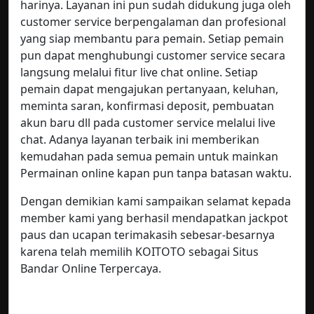
harinya. Layanan ini pun sudah didukung juga oleh
customer service berpengalaman dan profesional
yang siap membantu para pemain. Setiap pemain
pun dapat menghubungi customer service secara
langsung melalui fitur live chat online. Setiap
pemain dapat mengajukan pertanyaan, keluhan,
meminta saran, konfirmasi deposit, pembuatan
akun baru dll pada customer service melalui live
chat. Adanya layanan terbaik ini memberikan
kemudahan pada semua pemain untuk mainkan
Permainan online kapan pun tanpa batasan waktu.
Dengan demikian kami sampaikan selamat kepada
member kami yang berhasil mendapatkan jackpot
paus dan ucapan terimakasih sebesar-besarnya
karena telah memilih KOITOTO sebagai Situs
Bandar Online Terpercaya.