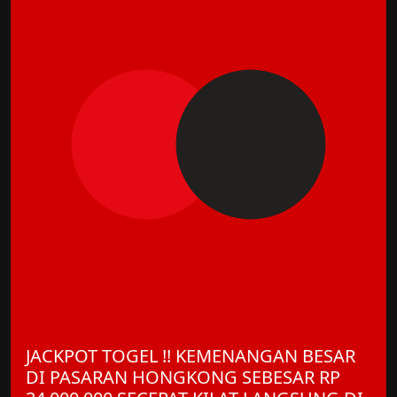
JACKPOT TOGEL !! KEMENANGAN BESAR
DI PASARAN HONGKONG SEBESAR RP