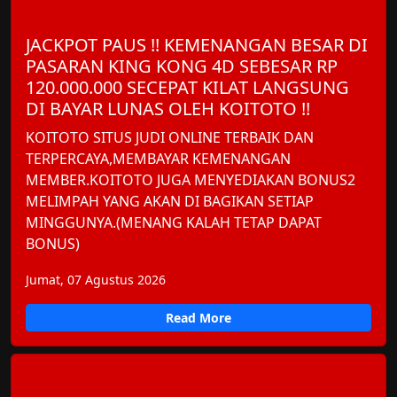
JACKPOT PAUS !! KEMENANGAN BESAR DI
PASARAN KING KONG 4D SEBESAR RP
120.000.000 SECEPAT KILAT LANGSUNG
DI BAYAR LUNAS OLEH KOITOTO !!
KOITOTO SITUS JUDI ONLINE TERBAIK DAN
TERPERCAYA,MEMBAYAR KEMENANGAN
MEMBER.KOITOTO JUGA MENYEDIAKAN BONUS2
MELIMPAH YANG AKAN DI BAGIKAN SETIAP
MINGGUNYA.(MENANG KALAH TETAP DAPAT
BONUS)
Jumat, 07 Agustus 2026
Read More