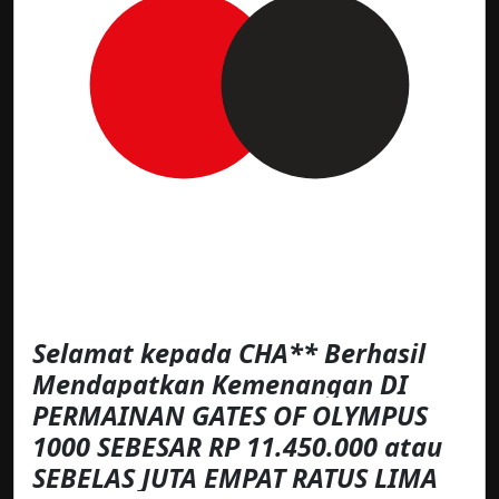
Selamat kepada CHA** Berhasil
Mendapatkan Kemenangan DI
PERMAINAN GATES OF OLYMPUS
1000 SEBESAR RP 11.450.000 atau
SEBELAS JUTA EMPAT RATUS LIMA