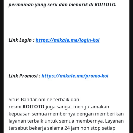
permainan yang seru dan menarik di KOITOTO.
Link Login :
https://mikale.me/login-koi
Link Promosi :
https://mikale.me/promo-koi
Situs Bandar online terbaik dan
resmi
KOITOTO
juga sangat mengutamakan
kepuasan semua membernya dengan memberikan
layanan terbaik untuk semua membernya. Layanan
tersebut bekerja selama 24 jam non stop setiap