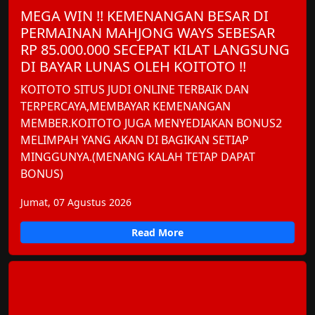
MEGA WIN !! KEMENANGAN BESAR DI
PERMAINAN MAHJONG WAYS SEBESAR
RP 85.000.000 SECEPAT KILAT LANGSUNG
DI BAYAR LUNAS OLEH KOITOTO !!
KOITOTO SITUS JUDI ONLINE TERBAIK DAN
TERPERCAYA,MEMBAYAR KEMENANGAN
MEMBER.KOITOTO JUGA MENYEDIAKAN BONUS2
MELIMPAH YANG AKAN DI BAGIKAN SETIAP
MINGGUNYA.(MENANG KALAH TETAP DAPAT
BONUS)
Jumat, 07 Agustus 2026
Read More