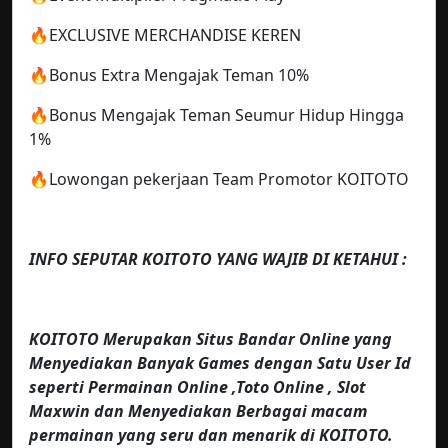
🔥EXCLUSIVE MERCHANDISE KEREN
🔥Bonus Extra Mengajak Teman 10%
🔥Bonus Mengajak Teman Seumur Hidup Hingga
1%
🔥Lowongan pekerjaan Team Promotor KOITOTO
INFO SEPUTAR KOITOTO YANG WAJIB DI KETAHUI :
KOITOTO Merupakan Situs Bandar Online yang
Menyediakan Banyak Games dengan Satu User Id
seperti Permainan Online ,Toto Online , Slot
Maxwin dan Menyediakan Berbagai macam
permainan yang seru dan menarik di KOITOTO.