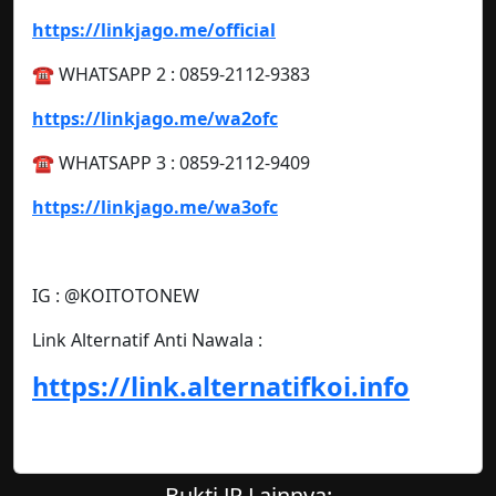
https://linkjago.me/official
☎️ WHATSAPP 2 : 0859-2112-9383
https://linkjago.me/wa2ofc
☎️ WHATSAPP 3 : 0859-2112-9409
https://linkjago.me/wa3ofc
IG : @KOITOTONEW
Link Alternatif Anti Nawala :
https://link.alternatifkoi.info
Bukti JP Lainnya: