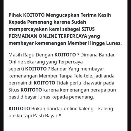
Pihak KOITOTO Mengucapkan Terima Kasih
Kepada Pemenang karena Sudah
mempercayakan kami sebagai SITUS
PERMAINAN ONLINE TERPERCAYA yang
membayar kemenangan Member Hingga Lunas.
Masih Ragu Dengan
KOITOTO
? Dimana Bandar
Online sekarang yang Terpercaya
seperti
KOITOTO
? Bandar Yang membayar
kemenangan Member Tanpa Tele-tele. Jadi anda
bermain di
KOITOTO
Tidak perlu khawatir pada
Situs
KOITOTO
karena kemenangan berapa pun
pasti dibayar lunas kepada pemenang.
KOITOTO
Bukan bandar online kaleng – kaleng
bosku tapi Pasti Bayar !!