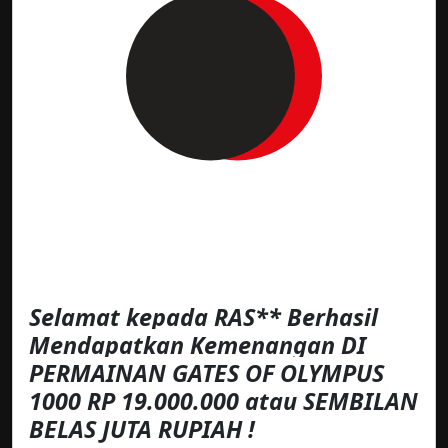
Selamat kepada RAS** Berhasil
Mendapatkan Kemenangan DI
PERMAINAN GATES OF OLYMPUS
1000 RP 19.000.000 atau SEMBILAN
BELAS JUTA RUPIAH !