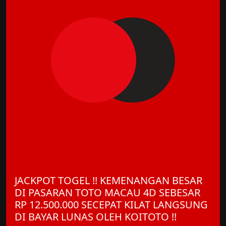
JACKPOT TOGEL !! KEMENANGAN BESAR
DI PASARAN TOTO MACAU 4D SEBESAR
RP 12.500.000 SECEPAT KILAT LANGSUNG
DI BAYAR LUNAS OLEH KOITOTO !!