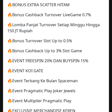
🔥BONUS EXTRA SCATTER HITAM
🔥Bonus Cashback Turnover LiveGame 0.7%
🔥Lomba Panjat Turnover Setiap Minggu Hingga
150 JT Rupiah
🔥Bonus Turnover Slot Up to 0.5%
🔥Bonus Cashback Up to 3% Slot Game
🔥EVENT FREESPIN 20% DAN BUYSPIN 15%
🔥EVENT KOI GATE
🔥Event Terbang Ke Bulan Spaceman
🔥Event Pragmatic Play Joker Jewels
🔥Event Multiplier Pragmatic Play
🔥EXCLUSIVE MERCHANDISE KEREN