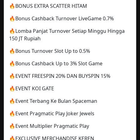
🔥BONUS EXTRA SCATTER HITAM
🔥Bonus Cashback Turnover LiveGame 0.7%
🔥Lomba Panjat Turnover Setiap Minggu Hingga
150 JT Rupiah
🔥Bonus Turnover Slot Up to 0.5%
🔥Bonus Cashback Up to 3% Slot Game
🔥EVENT FREESPIN 20% DAN BUYSPIN 15%
🔥EVENT KOI GATE
🔥Event Terbang Ke Bulan Spaceman
🔥Event Pragmatic Play Joker Jewels
🔥Event Multiplier Pragmatic Play
🔥EXCLUSIVE MERCHANDISE KEREN