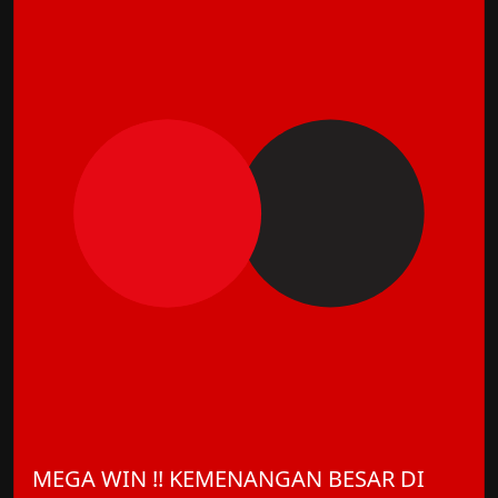
MEGA WIN !! KEMENANGAN BESAR DI