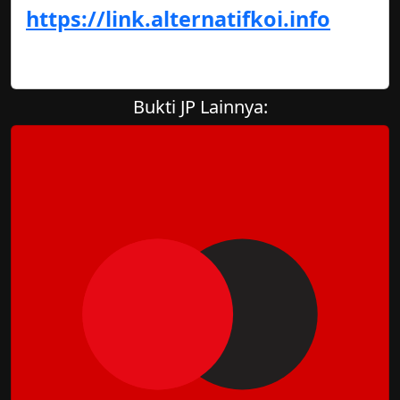
https://link.alternatifkoi.info
Bukti JP Lainnya: