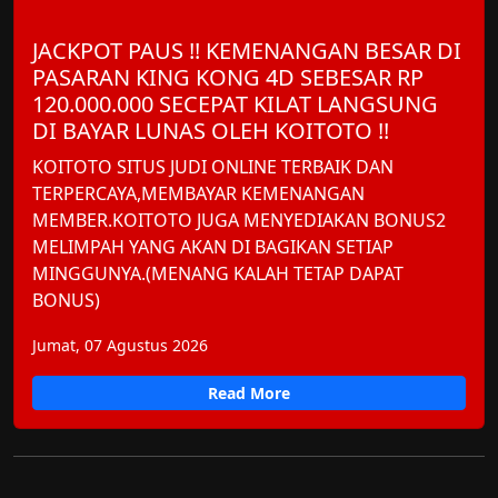
JACKPOT PAUS !! KEMENANGAN BESAR DI
PASARAN KING KONG 4D SEBESAR RP
120.000.000 SECEPAT KILAT LANGSUNG
DI BAYAR LUNAS OLEH KOITOTO !!
KOITOTO SITUS JUDI ONLINE TERBAIK DAN
TERPERCAYA,MEMBAYAR KEMENANGAN
MEMBER.KOITOTO JUGA MENYEDIAKAN BONUS2
MELIMPAH YANG AKAN DI BAGIKAN SETIAP
MINGGUNYA.(MENANG KALAH TETAP DAPAT
BONUS)
Jumat, 07 Agustus 2026
Read More