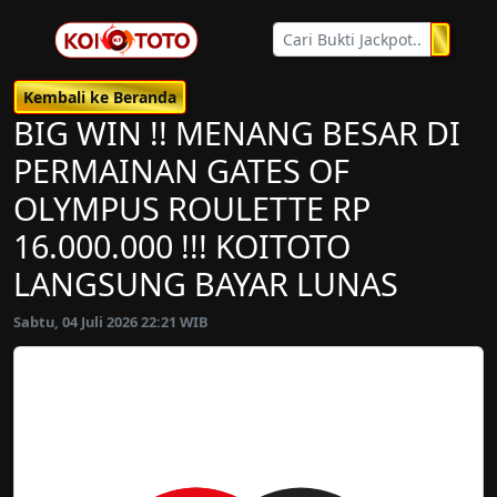
Kembali ke Beranda
BIG WIN !! MENANG BESAR DI
PERMAINAN GATES OF
OLYMPUS ROULETTE RP
16.000.000 !!! KOITOTO
LANGSUNG BAYAR LUNAS
Sabtu, 04 Juli 2026 22:21 WIB