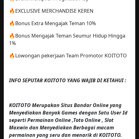
🔥EXCLUSIVE MERCHANDISE KEREN
🔥Bonus Extra Mengajak Teman 10%
🔥Bonus Mengajak Teman Seumur Hidup Hingga
1%
🔥Lowongan pekerjaan Team Promotor KOITOTO
INFO SEPUTAR KOITOTO YANG WAJIB DI KETAHUI :
KOITOTO Merupakan Situs Bandar Online yang
Menyediakan Banyak Games dengan Satu User Id
seperti Permainan Online ,Toto Online , Slot
Maxwin dan Menyediakan Berbagai macam
permainan yang seru dan menarik di KOITOTO.