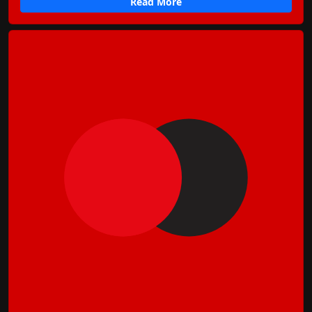
Read More