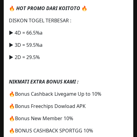
🔥
HOT PROMO DARI KOITOTO
🔥
DISKON TOGEL TERBESAR :
▶️ 4D = 66.5%a
▶️ 3D = 59.5%a
▶️ 2D = 29.5%
NIKMATI EXTRA BONUS KAMI :
🔥Bonus Cashback Livegame Up to 10%
🔥Bonus Freechips Dowload APK
🔥Bonus New Member 10%
🔥BONUS CASHBACK SPORTGG 10%