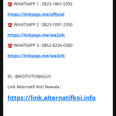
☎️ WHATSAPP 1 : 0823-1861-5392
https://linkjago.me/official
☎️ WHATSAPP 2 : 0823-1091-2350
https://linkjago.me/wa2ofc
☎️ WHATSAPP 3 : 0852-8226-0380
https://linkjago.me/wa3ofc
IG : @KOITOTOBAGUS
Link Alternatif Anti Nawala :
https://link.alternatifkoi.info