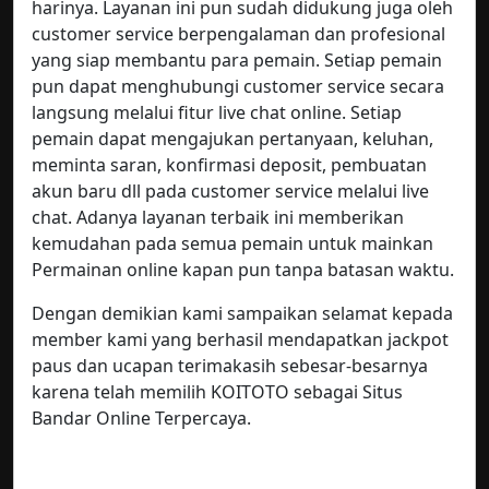
harinya. Layanan ini pun sudah didukung juga oleh
customer service berpengalaman dan profesional
yang siap membantu para pemain. Setiap pemain
pun dapat menghubungi customer service secara
langsung melalui fitur live chat online. Setiap
pemain dapat mengajukan pertanyaan, keluhan,
meminta saran, konfirmasi deposit, pembuatan
akun baru dll pada customer service melalui live
chat. Adanya layanan terbaik ini memberikan
kemudahan pada semua pemain untuk mainkan
Permainan online kapan pun tanpa batasan waktu.
Dengan demikian kami sampaikan selamat kepada
member kami yang berhasil mendapatkan jackpot
paus dan ucapan terimakasih sebesar-besarnya
karena telah memilih KOITOTO sebagai Situs
Bandar Online Terpercaya.