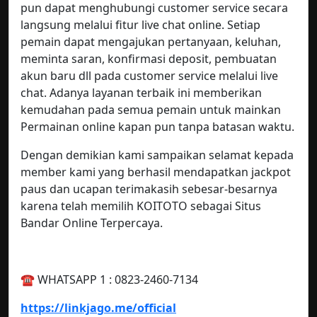
pun dapat menghubungi customer service secara
langsung melalui fitur live chat online. Setiap
pemain dapat mengajukan pertanyaan, keluhan,
meminta saran, konfirmasi deposit, pembuatan
akun baru dll pada customer service melalui live
chat. Adanya layanan terbaik ini memberikan
kemudahan pada semua pemain untuk mainkan
Permainan online kapan pun tanpa batasan waktu.
Dengan demikian kami sampaikan selamat kepada
member kami yang berhasil mendapatkan jackpot
paus dan ucapan terimakasih sebesar-besarnya
karena telah memilih KOITOTO sebagai Situs
Bandar Online Terpercaya.
☎️ WHATSAPP 1 : 0823-2460-7134
https://linkjago.me/official