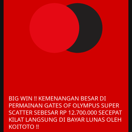
BIG WIN !! KEMENANGAN BESAR DI
PERMAINAN GATES OF OLYMPUS SUPER
SCATTER SEBESAR RP 12.700.000 SECEPAT
KILAT LANGSUNG DI BAYAR LUNAS OLEH
KOITOTO !!