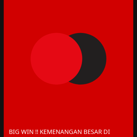
BIG WIN !! KEMENANGAN BESAR DI