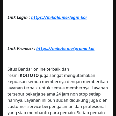
Link Login :
https://mikale.me/login-koi
Link Promosi :
https://mikale.me/promo-koi
Situs Bandar online terbaik dan
resmi
KOITOTO
juga sangat mengutamakan
kepuasan semua membernya dengan memberikan
layanan terbaik untuk semua membernya. Layanan
tersebut bekerja selama 24 jam non stop setiap
harinya. Layanan ini pun sudah didukung juga oleh
customer service berpengalaman dan profesional
yang siap membantu para pemain. Setiap pemain