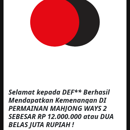
Selamat kepada DEF** Berhasil
Mendapatkan Kemenangan DI
PERMAINAN MAHJONG WAYS 2
SEBESAR RP 12.000.000 atau DUA
BELAS JUTA RUPIAH !