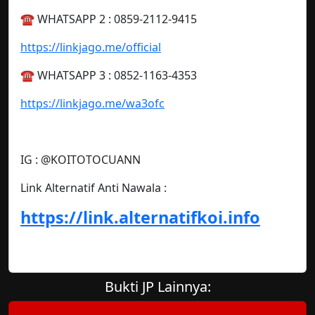
☎️ WHATSAPP 2 : 0859-2112-9415
https://linkjago.me/official
☎️ WHATSAPP 3 : 0852-1163-4353
https://linkjago.me/wa3ofc
IG : @KOITOTOCUANN
Link Alternatif Anti Nawala :
https://link.alternatifkoi.info
Bukti JP Lainnya: