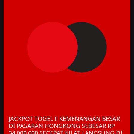
JACKPOT TOGEL !! KEMENANGAN BESAR
DI PASARAN HONGKONG SEBESAR RP
34.000.000 SECEPAT KILAT LANGSUNG DI