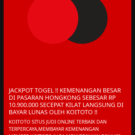
JACKPOT TOGEL !! KEMENANGAN BESAR
DI PASARAN HONGKONG SEBESAR RP
10.900.000 SECEPAT KILAT LANGSUNG DI
BAYAR LUNAS OLEH KOITOTO !!
KOITOTO SITUS JUDI ONLINE TERBAIK DAN
TERPERCAYA,MEMBAYAR KEMENANGAN