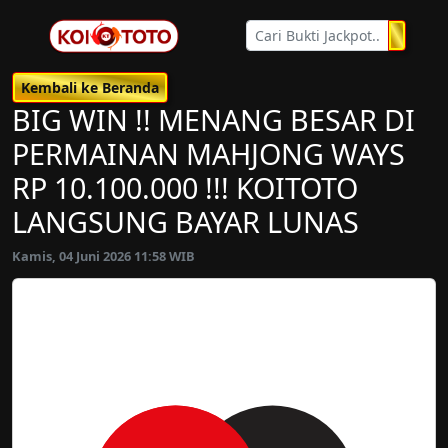
Kembali ke Beranda
BIG WIN !! MENANG BESAR DI
PERMAINAN MAHJONG WAYS
RP 10.100.000 !!! KOITOTO
LANGSUNG BAYAR LUNAS
Kamis, 04 Juni 2026 11:58 WIB