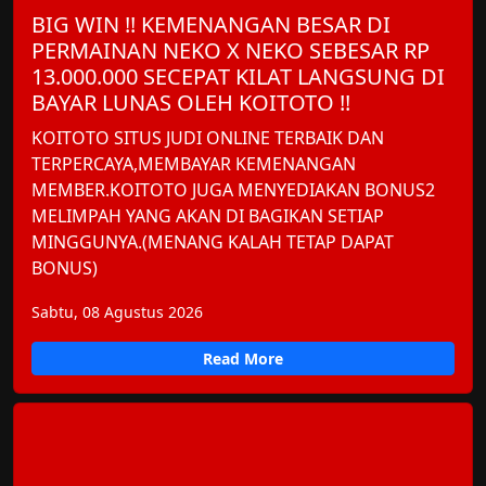
BIG WIN !! KEMENANGAN BESAR DI
PERMAINAN NEKO X NEKO SEBESAR RP
13.000.000 SECEPAT KILAT LANGSUNG DI
BAYAR LUNAS OLEH KOITOTO !!
KOITOTO SITUS JUDI ONLINE TERBAIK DAN
TERPERCAYA,MEMBAYAR KEMENANGAN
MEMBER.KOITOTO JUGA MENYEDIAKAN BONUS2
MELIMPAH YANG AKAN DI BAGIKAN SETIAP
MINGGUNYA.(MENANG KALAH TETAP DAPAT
BONUS)
Sabtu, 08 Agustus 2026
Read More