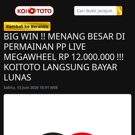
Kembali ke Beranda
BIG WIN !! MENANG BESAR DI
PERMAINAN PP LIVE
MEGAWHEEL RP 12.000.000 !!!
KOITOTO LANGSUNG BAYAR
LUNAS
Sabtu, 13 Juni 2026 10:01 WIB