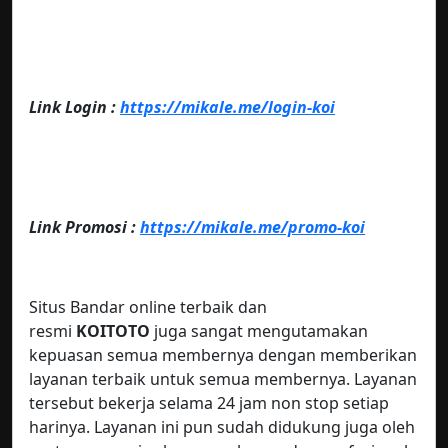
Link Login :
https://mikale.me/login-koi
Link Promosi :
https://mikale.me/promo-koi
Situs Bandar online terbaik dan
resmi
KOITOTO
juga sangat mengutamakan
kepuasan semua membernya dengan memberikan
layanan terbaik untuk semua membernya. Layanan
tersebut bekerja selama 24 jam non stop setiap
harinya. Layanan ini pun sudah didukung juga oleh