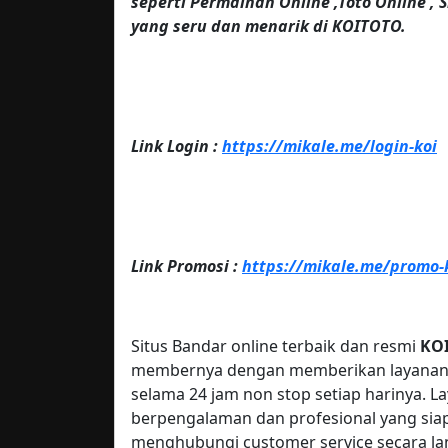
seperti Permainan Online ,Toto Online
yang seru dan menarik di KOITOTO.
Link Login :
https://mikale.me/login-koi
Link Promosi :
https://mikale.me/promo-
Situs Bandar online terbaik dan resmi
KO
membernya dengan memberikan layanan t
selama 24 jam non stop setiap harinya. L
berpengalaman dan profesional yang sia
menghubungi customer service secara lang