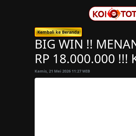
Kembali ke Beranda
BIG WIN !! MENA
RP 18.000.000 !
Kamis, 21 Mei 2026 11:27 WIB