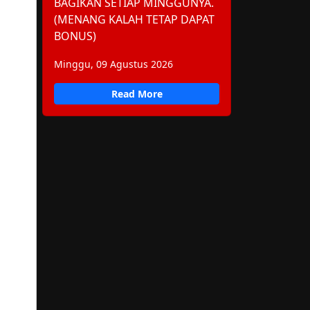
BAGIKAN SETIAP MINGGUNYA.
(MENANG KALAH TETAP DAPAT
BONUS)
Minggu, 09 Agustus 2026
Read More