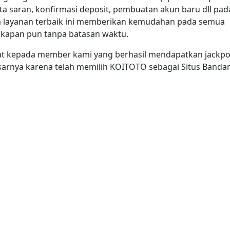
 saran, konfirmasi deposit, pembuatan akun baru dll pad
nya layanan terbaik ini memberikan kemudahan pada semua
kapan pun tanpa batasan waktu.
t kepada member kami yang berhasil mendapatkan jackpo
sarnya karena telah memilih KOITOTO sebagai Situs Banda