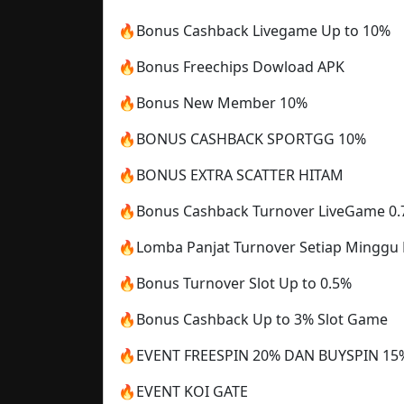
🔥Bonus Cashback Livegame Up to 10%
🔥Bonus Freechips Dowload APK
🔥Bonus New Member 10%
🔥BONUS CASHBACK SPORTGG 10%
🔥BONUS EXTRA SCATTER HITAM
🔥Bonus Cashback Turnover LiveGame 0
🔥Lomba Panjat Turnover Setiap Minggu 
🔥Bonus Turnover Slot Up to 0.5%
🔥Bonus Cashback Up to 3% Slot Game
🔥EVENT FREESPIN 20% DAN BUYSPIN 15
🔥EVENT KOI GATE