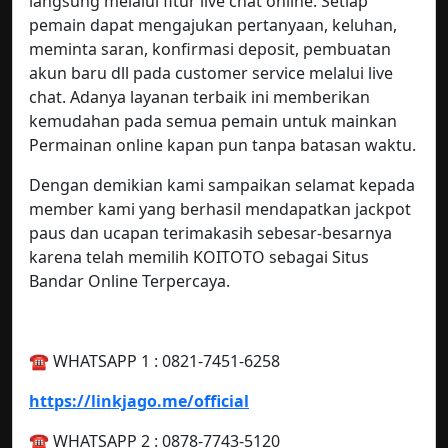
langsung melalui fitur live chat online. Setiap
pemain dapat mengajukan pertanyaan, keluhan,
meminta saran, konfirmasi deposit, pembuatan
akun baru dll pada customer service melalui live
chat. Adanya layanan terbaik ini memberikan
kemudahan pada semua pemain untuk mainkan
Permainan online kapan pun tanpa batasan waktu.
Dengan demikian kami sampaikan selamat kepada
member kami yang berhasil mendapatkan jackpot
paus dan ucapan terimakasih sebesar-besarnya
karena telah memilih KOITOTO sebagai Situs
Bandar Online Terpercaya.
☎️ WHATSAPP 1 : 0821-7451-6258
https://linkjago.me/official
☎️ WHATSAPP 2 : 0878-7743-5120