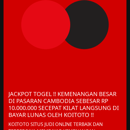
JACKPOT TOGEL !! KEMENANGAN BESAR
DI PASARAN CAMBODIA SEBESAR RP
10.000.000 SECEPAT KILAT LANGSUNG DI
BAYAR LUNAS OLEH KOITOTO !!
KOITOTO SITUS JUDI ONLINE TERBAIK DAN