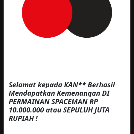
Selamat kepada KAN** Berhasil
Mendapatkan Kemenangan DI
PERMAINAN SPACEMAN RP
10.000.000 atau SEPULUH JUTA
RUPIAH !