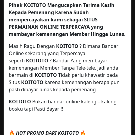
Pihak KOITOTO Mengucapkan Terima Kasih
Kepada Pemenang karena Sudah
mempercayakan kami sebagai SITUS
PERMAINAN ONLINE TERPERCAYA yang
membayar kemenangan Member Hingga Lunas.
Masih Ragu Dengan
KOITOTO
? Dimana Bandar
Online sekarang yang Terpercaya
seperti
KOITOTO
? Bandar Yang membayar
kemenangan Member Tanpa Tele-tele. Jadi anda
bermain di
KOITOTO
Tidak perlu khawatir pada
Situs
KOITOTO
karena kemenangan berapa pun
pasti dibayar lunas kepada pemenang.
KOITOTO
Bukan bandar online kaleng – kaleng
bosku tapi Pasti Bayar !!
🔥
HOT PROMO DARI KOITOTO
🔥