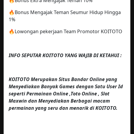
🔥Bonus Extra Mengajak Teman 10%
🔥Bonus Mengajak Teman Seumur Hidup Hingga
1%
🔥Lowongan pekerjaan Team Promotor KOITOTO
INFO SEPUTAR KOITOTO YANG WAJIB DI KETAHUI :
KOITOTO Merupakan Situs Bandar Online yang
Menyediakan Banyak Games dengan Satu User Id
seperti Permainan Online ,Toto Online , Slot
Maxwin dan Menyediakan Berbagai macam
permainan yang seru dan menarik di KOITOTO.