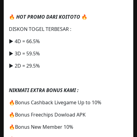
🔥
HOT PROMO DARI KOITOTO
🔥
DISKON TOGEL TERBESAR :
▶️ 4D = 66.5%
▶️ 3D = 59.5%
▶️ 2D = 29.5%
NIKMATI EXTRA BONUS KAMI :
🔥Bonus Cashback Livegame Up to 10%
🔥Bonus Freechips Dowload APK
🔥Bonus New Member 10%