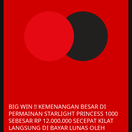
BIG WIN !! KEMENANGAN BESAR DI
PERMAINAN STARLIGHT PRINCESS 1000
SEBESAR RP 12.000.000 SECEPAT KILAT
LANGSUNG DI BAYAR LUNAS OLEH