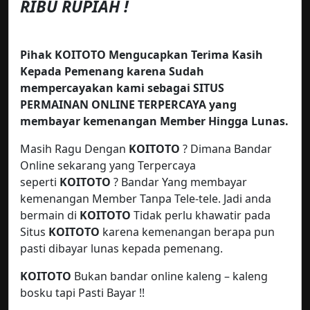
RIBU RUPIAH !
Pihak KOITOTO Mengucapkan Terima Kasih
Kepada Pemenang karena Sudah
mempercayakan kami sebagai SITUS
PERMAINAN ONLINE TERPERCAYA yang
membayar kemenangan Member Hingga Lunas.
Masih Ragu Dengan
KOITOTO
? Dimana Bandar
Online sekarang yang Terpercaya
seperti
KOITOTO
? Bandar Yang membayar
kemenangan Member Tanpa Tele-tele. Jadi anda
bermain di
KOITOTO
Tidak perlu khawatir pada
Situs
KOITOTO
karena kemenangan berapa pun
pasti dibayar lunas kepada pemenang.
KOITOTO
Bukan bandar online kaleng – kaleng
bosku tapi Pasti Bayar !!