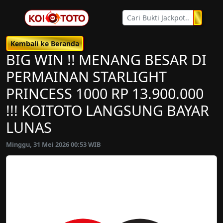
Kembali ke Beranda
BIG WIN !! MENANG BESAR DI
PERMAINAN STARLIGHT
PRINCESS 1000 RP 13.900.000
!!! KOITOTO LANGSUNG BAYAR
LUNAS
Minggu, 31 Mei 2026 00:53 WIB