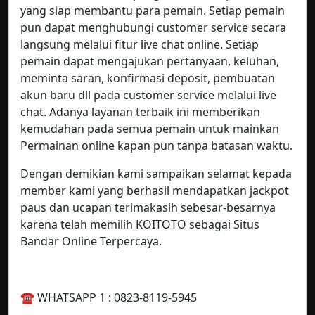
yang siap membantu para pemain. Setiap pemain
pun dapat menghubungi customer service secara
langsung melalui fitur live chat online. Setiap
pemain dapat mengajukan pertanyaan, keluhan,
meminta saran, konfirmasi deposit, pembuatan
akun baru dll pada customer service melalui live
chat. Adanya layanan terbaik ini memberikan
kemudahan pada semua pemain untuk mainkan
Permainan online kapan pun tanpa batasan waktu.
Dengan demikian kami sampaikan selamat kepada
member kami yang berhasil mendapatkan jackpot
paus dan ucapan terimakasih sebesar-besarnya
karena telah memilih KOITOTO sebagai Situs
Bandar Online Terpercaya.
☎️ WHATSAPP 1 : 0823-8119-5945