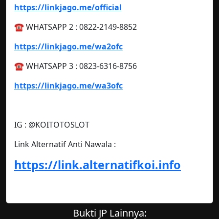
https://linkjago.me/official
☎️ WHATSAPP 2 : 0822-2149-8852
https://linkjago.me/wa2ofc
☎️ WHATSAPP 3 : 0823-6316-8756
https://linkjago.me/wa3ofc
IG : @KOITOTOSLOT
Link Alternatif Anti Nawala :
https://link.alternatifkoi.info
Bukti JP Lainnya: