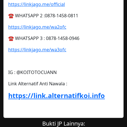
https://linkjago.me/official
☎️ WHATSAPP 2 :0878-1458-0811
https://linkjago.me/wa2ofc
☎️ WHATSAPP 3 : 0878-1458-0946
https://linkjago.me/wa3ofc
IG : @KOITOTOCUANN
Link Alternatif Anti Nawala :
https://link.alternatifkoi.info
Bukti JP Lainnya: