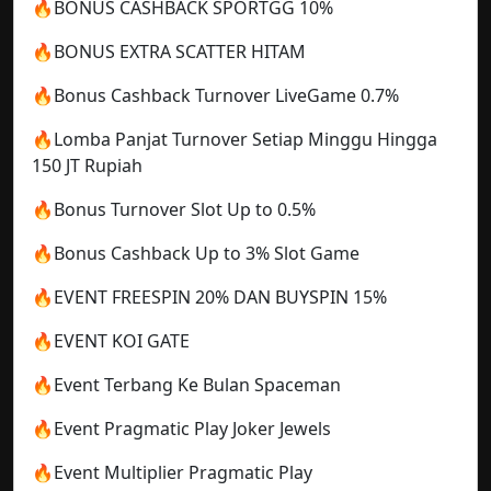
🔥BONUS CASHBACK SPORTGG 10%
🔥BONUS EXTRA SCATTER HITAM
🔥Bonus Cashback Turnover LiveGame 0.7%
🔥Lomba Panjat Turnover Setiap Minggu Hingga
150 JT Rupiah
🔥Bonus Turnover Slot Up to 0.5%
🔥Bonus Cashback Up to 3% Slot Game
🔥EVENT FREESPIN 20% DAN BUYSPIN 15%
🔥EVENT KOI GATE
🔥Event Terbang Ke Bulan Spaceman
🔥Event Pragmatic Play Joker Jewels
🔥Event Multiplier Pragmatic Play