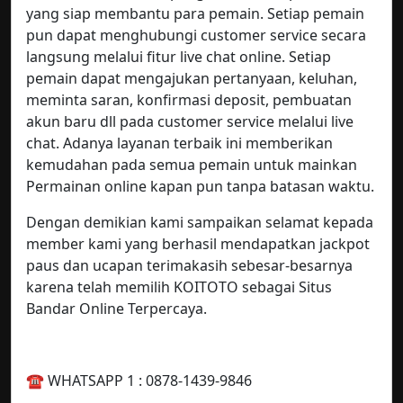
yang siap membantu para pemain. Setiap pemain
pun dapat menghubungi customer service secara
langsung melalui fitur live chat online. Setiap
pemain dapat mengajukan pertanyaan, keluhan,
meminta saran, konfirmasi deposit, pembuatan
akun baru dll pada customer service melalui live
chat. Adanya layanan terbaik ini memberikan
kemudahan pada semua pemain untuk mainkan
Permainan online kapan pun tanpa batasan waktu.
Dengan demikian kami sampaikan selamat kepada
member kami yang berhasil mendapatkan jackpot
paus dan ucapan terimakasih sebesar-besarnya
karena telah memilih KOITOTO sebagai Situs
Bandar Online Terpercaya.
☎️ WHATSAPP 1 : 0878-1439-9846