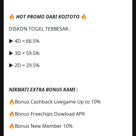
🔥
HOT PROMO DARI KOITOTO
🔥
DISKON TOGEL TERBESAR :
▶️ 4D = 66.5%
▶️ 3D = 59.5%
▶️ 2D = 29.5%
NIKMATI EXTRA BONUS KAMI :
🔥Bonus Cashback Livegame Up to 10%
🔥Bonus Freechips Dowload APK
🔥Bonus New Member 10%