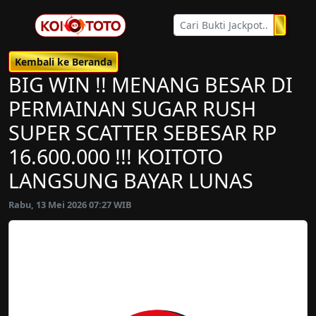
Kembali ke Beranda
BIG WIN !! MENANG BESAR DI
PERMAINAN SUGAR RUSH
SUPER SCATTER SEBESAR RP
16.600.000 !!! KOITOTO
LANGSUNG BAYAR LUNAS
Rabu, 13 Mei 2026 07:27 WIB