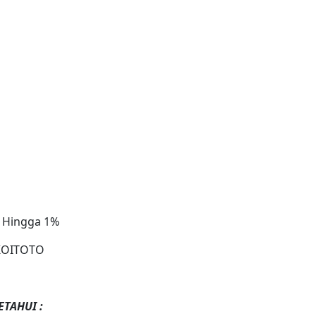
 Hingga 1%
KOITOTO
ETAHUI :