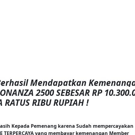
 Berhasil Mendapatkan Kemenang
NANZA 2500 SEBESAR RP 10.300.
A RATUS RIBU RUPIAH !
Kasih Kepada Pemenang karena Sudah mempercayakan
NE TERPERCAYA yang membayar kemenangan Member