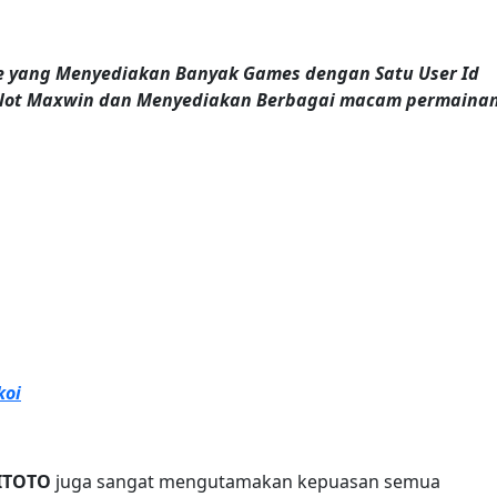
e yang Menyediakan Banyak Games dengan Satu User Id
 , Slot Maxwin dan Menyediakan Berbagai macam permaina
koi
ITOTO
juga sangat mengutamakan kepuasan semua