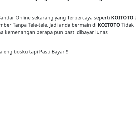
andar Online sekarang yang Terpercaya seperti
KOITOTO
r Tanpa Tele-tele. Jadi anda bermain di
KOITOTO
Tidak
a kemenangan berapa pun pasti dibayar lunas
leng bosku tapi Pasti Bayar !!