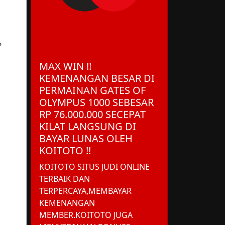
?
MAX WIN !!
KEMENANGAN BESAR DI
PERMAINAN GATES OF
OLYMPUS 1000 SEBESAR
RP 76.000.000 SECEPAT
KILAT LANGSUNG DI
BAYAR LUNAS OLEH
KOITOTO !!
KOITOTO SITUS JUDI ONLINE
TERBAIK DAN
TERPERCAYA,MEMBAYAR
KEMENANGAN
MEMBER.KOITOTO JUGA