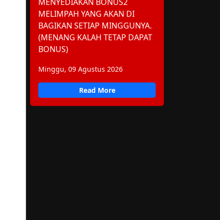
MENYEDIAKAN BONUS2
MELIMPAH YANG AKAN DI
BAGIKAN SETIAP MINGGUNYA.
(MENANG KALAH TETAP DAPAT
BONUS)
Minggu, 09 Agustus 2026
Read More