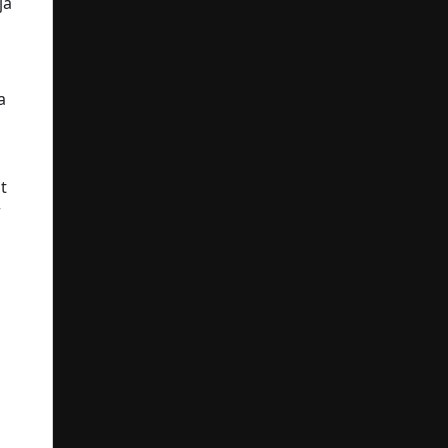
ja
a
t
r