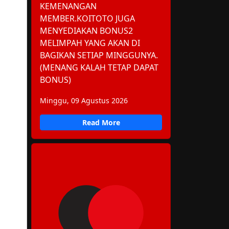
KEMENANGAN
MEMBER.KOITOTO JUGA
MENYEDIAKAN BONUS2
MELIMPAH YANG AKAN DI
BAGIKAN SETIAP MINGGUNYA.
(MENANG KALAH TETAP DAPAT
BONUS)
Minggu, 09 Agustus 2026
Read More