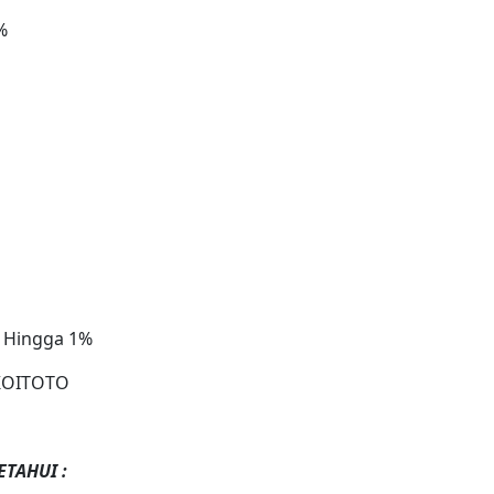
%
 Hingga 1%
KOITOTO
ETAHUI :