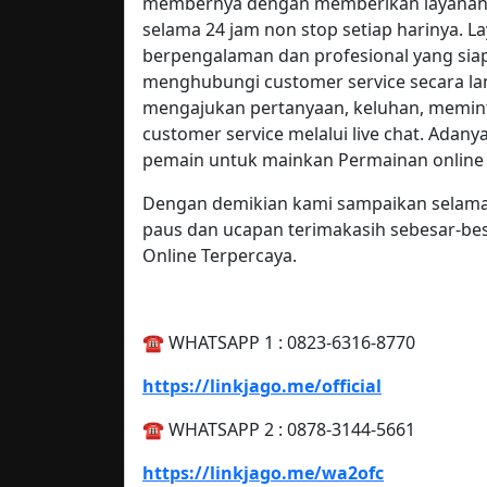
membernya dengan memberikan layanan t
selama 24 jam non stop setiap harinya. L
berpengalaman dan profesional yang sia
menghubungi customer service secara lang
mengajukan pertanyaan, keluhan, meminta
customer service melalui live chat. Ada
pemain untuk mainkan Permainan online 
Dengan demikian kami sampaikan selama
paus dan ucapan terimakasih sebesar-be
Online Terpercaya.
☎️ WHATSAPP 1 : 0823-6316-8770
https://linkjago.me/official
☎️ WHATSAPP 2 : 0878-3144-5661
https://linkjago.me/wa2ofc