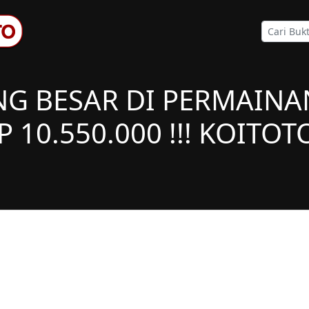
ANG BESAR DI PERMAINA
 10.550.000 !!! KOITO