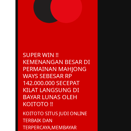
SUPER WIN !!
KEMENANGAN BESAR DI
PERMAINAN MAHJONG
WAYS SEBESAR RP
142.000.000 SECEPAT
KILAT LANGSUNG DI
BAYAR LUNAS OLEH
KOITOTO !!
KOITOTO SITUS JUDI ONLINE
TERBAIK DAN
TERPERCAYA,MEMBAYAR