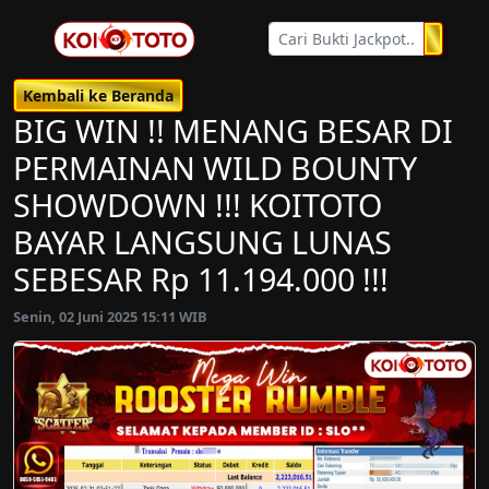
Kembali ke Beranda
BIG WIN !! MENANG BESAR DI
PERMAINAN WILD BOUNTY
SHOWDOWN !!! KOITOTO
BAYAR LANGSUNG LUNAS
SEBESAR Rp 11.194.000 !!!
Senin, 02 Juni 2025 15:11 WIB