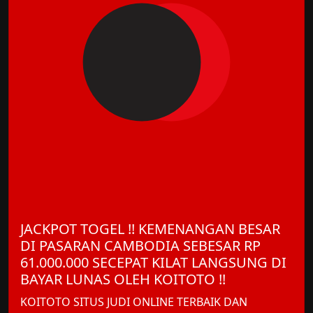
JACKPOT TOGEL !! KEMENANGAN BESAR
DI PASARAN CAMBODIA SEBESAR RP
61.000.000 SECEPAT KILAT LANGSUNG DI
BAYAR LUNAS OLEH KOITOTO !!
KOITOTO SITUS JUDI ONLINE TERBAIK DAN