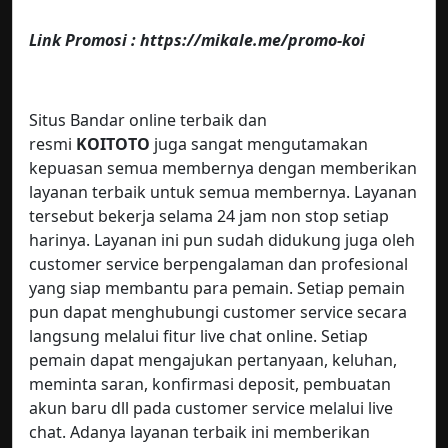
Link Promosi : https://mikale.me/promo-koi
Situs Bandar online terbaik dan
resmi
KOITOTO
juga sangat mengutamakan
kepuasan semua membernya dengan memberikan
layanan terbaik untuk semua membernya. Layanan
tersebut bekerja selama 24 jam non stop setiap
harinya. Layanan ini pun sudah didukung juga oleh
customer service berpengalaman dan profesional
yang siap membantu para pemain. Setiap pemain
pun dapat menghubungi customer service secara
langsung melalui fitur live chat online. Setiap
pemain dapat mengajukan pertanyaan, keluhan,
meminta saran, konfirmasi deposit, pembuatan
akun baru dll pada customer service melalui live
chat. Adanya layanan terbaik ini memberikan