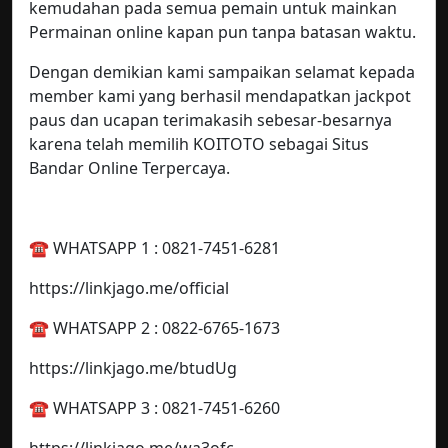
kemudahan pada semua pemain untuk mainkan
Permainan online kapan pun tanpa batasan waktu.
Dengan demikian kami sampaikan selamat kepada
member kami yang berhasil mendapatkan jackpot
paus dan ucapan terimakasih sebesar-besarnya
karena telah memilih KOITOTO sebagai Situs
Bandar Online Terpercaya.
☎️ WHATSAPP 1 : 0821-7451-6281
https://linkjago.me/official
☎️ WHATSAPP 2 : 0822-6765-1673
https://linkjago.me/btudUg
☎️ WHATSAPP 3 : 0821-7451-6260