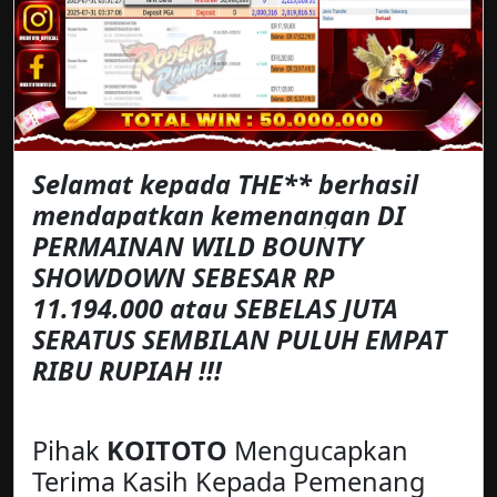
Selamat kepada THE** berhasil
mendapatkan kemenangan DI
PERMAINAN WILD BOUNTY
SHOWDOWN SEBESAR RP
11.194.000 atau SEBELAS JUTA
SERATUS SEMBILAN PULUH EMPAT
RIBU RUPIAH !!!
Pihak
KOITOTO
Mengucapkan
Terima Kasih Kepada Pemenang