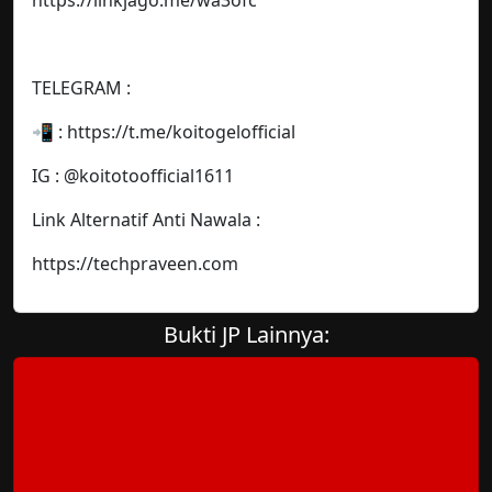
https://linkjago.me/wa3ofc
TELEGRAM :
📲 : https://t.me/koitogelofficial
IG : @koitotoofficial1611
Link Alternatif Anti Nawala :
https://techpraveen.com
Bukti JP Lainnya: