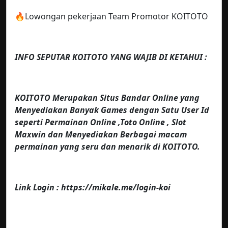
🔥Lowongan pekerjaan Team Promotor KOITOTO
INFO SEPUTAR KOITOTO YANG WAJIB DI KETAHUI :
KOITOTO Merupakan Situs Bandar Online yang
Menyediakan Banyak Games dengan Satu User Id
seperti Permainan Online ,Toto Online , Slot
Maxwin dan Menyediakan Berbagai macam
permainan yang seru dan menarik di KOITOTO.
Link Login : https://mikale.me/login-koi