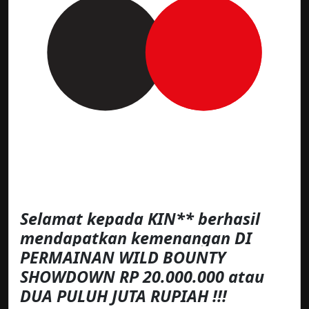
Selamat kepada KIN** berhasil
mendapatkan kemenangan DI
PERMAINAN WILD BOUNTY
SHOWDOWN RP 20.000.000 atau
DUA PULUH JUTA RUPIAH !!!