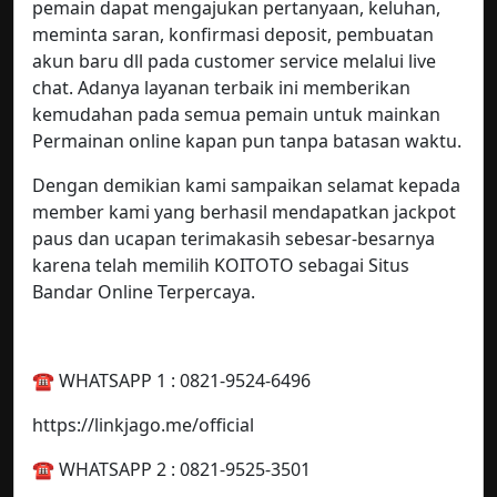
pemain dapat mengajukan pertanyaan, keluhan,
meminta saran, konfirmasi deposit, pembuatan
akun baru dll pada customer service melalui live
chat. Adanya layanan terbaik ini memberikan
kemudahan pada semua pemain untuk mainkan
Permainan online kapan pun tanpa batasan waktu.
Dengan demikian kami sampaikan selamat kepada
member kami yang berhasil mendapatkan jackpot
paus dan ucapan terimakasih sebesar-besarnya
karena telah memilih KOITOTO sebagai Situs
Bandar Online Terpercaya.
☎️ WHATSAPP 1 : 0821-9524-6496
https://linkjago.me/official
☎️ WHATSAPP 2 : 0821-9525-3501