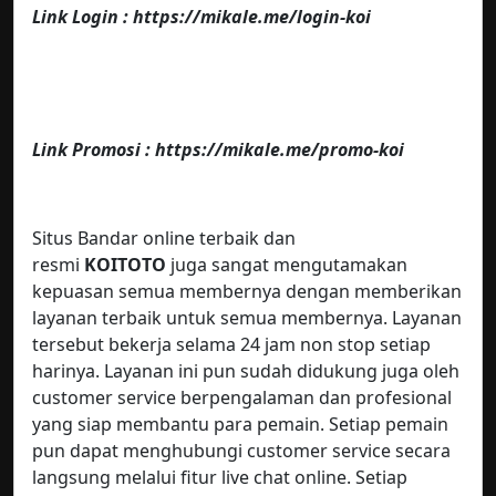
Link Login : https://mikale.me/login-koi
Link Promosi : https://mikale.me/promo-koi
Situs Bandar online terbaik dan
resmi
KOITOTO
juga sangat mengutamakan
kepuasan semua membernya dengan memberikan
layanan terbaik untuk semua membernya. Layanan
tersebut bekerja selama 24 jam non stop setiap
harinya. Layanan ini pun sudah didukung juga oleh
customer service berpengalaman dan profesional
yang siap membantu para pemain. Setiap pemain
pun dapat menghubungi customer service secara
langsung melalui fitur live chat online. Setiap