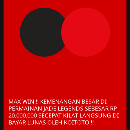
MAX WIN !! KEMENANGAN BESAR DI
PERMAINAN JADE LEGENDS SEBESAR RP
20.000.000 SECEPAT KILAT LANGSUNG DI
BAYAR LUNAS OLEH KOITOTO !!