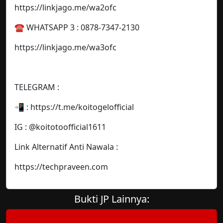
https://linkjago.me/wa2ofc
☎️ WHATSAPP 3 : 0878-7347-2130
https://linkjago.me/wa3ofc
TELEGRAM :
📲 : https://t.me/koitogelofficial
IG : @koitotoofficial1611
Link Alternatif Anti Nawala :
https://techpraveen.com
Bukti JP Lainnya: