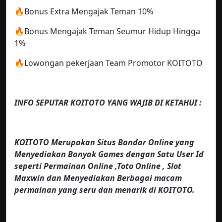
🔥Bonus Extra Mengajak Teman 10%
🔥Bonus Mengajak Teman Seumur Hidup Hingga
1%
🔥Lowongan pekerjaan Team Promotor KOITOTO
INFO SEPUTAR KOITOTO YANG WAJIB DI KETAHUI :
KOITOTO Merupakan Situs Bandar Online yang
Menyediakan Banyak Games dengan Satu User Id
seperti Permainan Online ,Toto Online , Slot
Maxwin dan Menyediakan Berbagai macam
permainan yang seru dan menarik di KOITOTO.