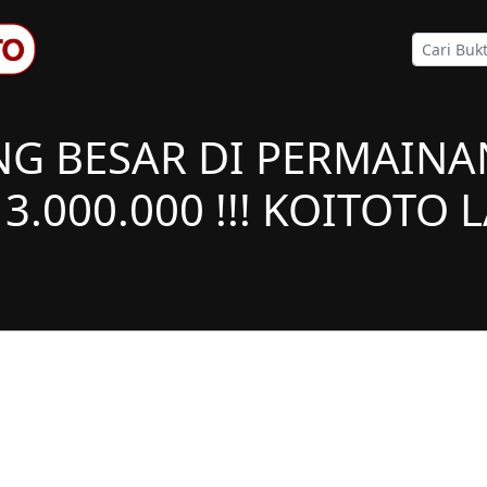
ANG BESAR DI PERMAIN
.000.000 !!! KOITOTO