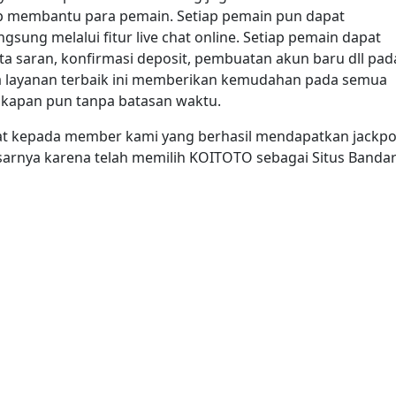
p membantu para pemain. Setiap pemain pun dapat
sung melalui fitur live chat online. Setiap pemain dapat
 saran, konfirmasi deposit, pembuatan akun baru dll pad
nya layanan terbaik ini memberikan kemudahan pada semua
kapan pun tanpa batasan waktu.
t kepada member kami yang berhasil mendapatkan jackpo
sarnya karena telah memilih KOITOTO sebagai Situs Banda