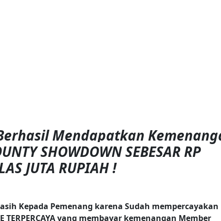
 Berhasil Mendapatkan Kemenang
OUNTY SHOWDOWN SEBESAR RP
ELAS JUTA RUPIAH !
Kasih Kepada Pemenang karena Sudah mempercayakan
NE TERPERCAYA yang membayar kemenangan Member