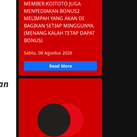
MEMBER.KOITOTO JUGA
MENYEDIAKAN BONUS2
MELIMPAH YANG AKAN DI
BAGIKAN SETIAP MINGGUNYA.
(MENANG KALAH TETAP DAPAT
BONUS)
Sabtu, 08 Agustus 2026
Read More
an