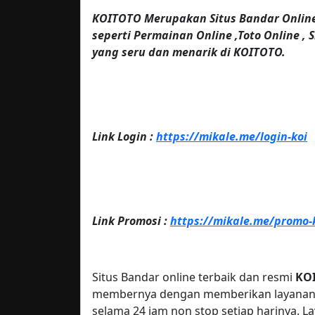
KOITOTO Merupakan Situs Bandar Onlin
seperti Permainan Online ,Toto Online
yang seru dan menarik di KOITOTO.
Link Login :
https://mikale.me/login-koi
Link Promosi :
https://mikale.me/promo-
Situs Bandar online terbaik dan resmi
KO
membernya dengan memberikan layanan t
selama 24 jam non stop setiap harinya. L