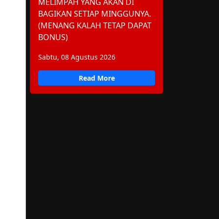
MELIMPAH YANG AKAN DI
BAGIKAN SETIAP MINGGUNYA.
(MENANG KALAH TETAP DAPAT
BONUS)
Sabtu, 08 Agustus 2026
Read More