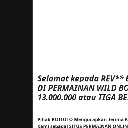
Selamat kepada REV**
DI PERMAINAN WILD B
13.000.000 atau TIGA B
Pihak KOITOTO Mengucapkan Terima 
kami sebagai SITUS PERMAINAN ONLI