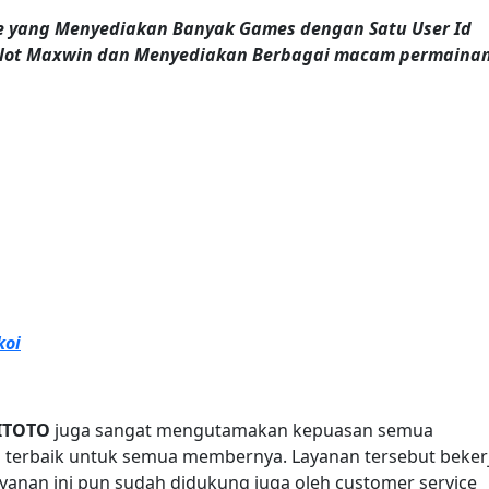
e yang Menyediakan Banyak Games dengan Satu User Id
 , Slot Maxwin dan Menyediakan Berbagai macam permaina
koi
ITOTO
juga sangat mengutamakan kepuasan semua
erbaik untuk semua membernya. Layanan tersebut beker
ayanan ini pun sudah didukung juga oleh customer service