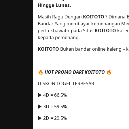
Hingga Lunas.
Masih Ragu Dengan
KOITOTO
? Dimana B
Bandar Yang membayar kemenangan Membe
perlu khawatir pada Situs
KOITOTO
karen
kepada pemenang.
KOITOTO
Bukan bandar online kaleng – ka
🔥
HOT PROMO DARI KOITOTO
🔥
DISKON TOGEL TERBESAR :
▶️ 4D = 66.5%
▶️ 3D = 59.5%
▶️ 2D = 29.5%