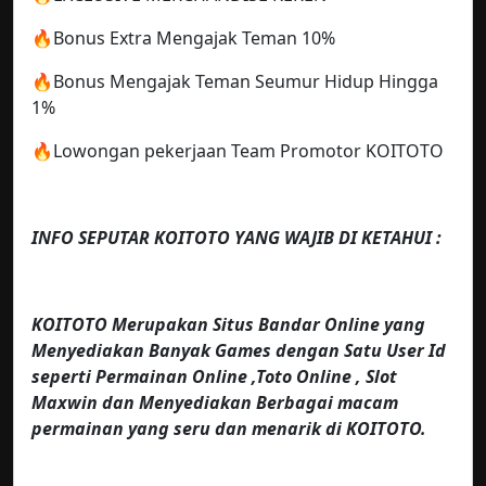
🔥Bonus Extra Mengajak Teman 10%
🔥Bonus Mengajak Teman Seumur Hidup Hingga
1%
🔥Lowongan pekerjaan Team Promotor KOITOTO
INFO SEPUTAR KOITOTO YANG WAJIB DI KETAHUI :
KOITOTO Merupakan Situs Bandar Online yang
Menyediakan Banyak Games dengan Satu User Id
seperti Permainan Online ,Toto Online , Slot
Maxwin dan Menyediakan Berbagai macam
permainan yang seru dan menarik di KOITOTO.