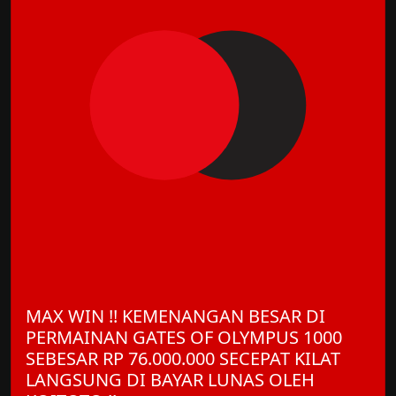
MAX WIN !! KEMENANGAN BESAR DI
PERMAINAN GATES OF OLYMPUS 1000
SEBESAR RP 76.000.000 SECEPAT KILAT
LANGSUNG DI BAYAR LUNAS OLEH