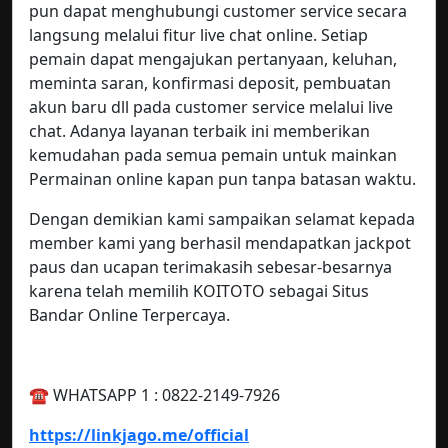
pun dapat menghubungi customer service secara
langsung melalui fitur live chat online. Setiap
pemain dapat mengajukan pertanyaan, keluhan,
meminta saran, konfirmasi deposit, pembuatan
akun baru dll pada customer service melalui live
chat. Adanya layanan terbaik ini memberikan
kemudahan pada semua pemain untuk mainkan
Permainan online kapan pun tanpa batasan waktu.
Dengan demikian kami sampaikan selamat kepada
member kami yang berhasil mendapatkan jackpot
paus dan ucapan terimakasih sebesar-besarnya
karena telah memilih KOITOTO sebagai Situs
Bandar Online Terpercaya.
☎️ WHATSAPP 1 : 0822-2149-7926
https://linkjago.me/official