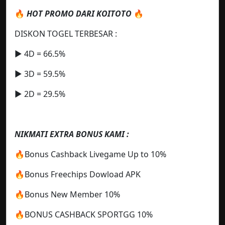
🔥
HOT PROMO DARI KOITOTO
🔥
DISKON TOGEL TERBESAR :
▶️ 4D = 66.5%
▶️ 3D = 59.5%
▶️ 2D = 29.5%
NIKMATI EXTRA BONUS KAMI :
🔥Bonus Cashback Livegame Up to 10%
🔥Bonus Freechips Dowload APK
🔥Bonus New Member 10%
🔥BONUS CASHBACK SPORTGG 10%