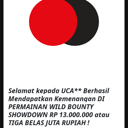
Selamat kepada UCA** Berhasil
Mendapatkan Kemenangan DI
PERMAINAN WILD BOUNTY
SHOWDOWN RP 13.000.000 atau
TIGA BELAS JUTA RUPIAH !