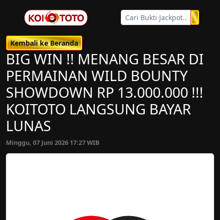
Kembali ke Beranda
BIG WIN !! MENANG BESAR DI
PERMAINAN WILD BOUNTY
SHOWDOWN RP 13.000.000 !!!
KOITOTO LANGSUNG BAYAR
LUNAS
Minggu, 07 Juni 2026 17:27 WIB