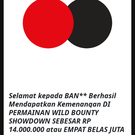
Selamat kepada BAN** Berhasil
Mendapatkan Kemenangan DI
PERMAINAN WILD BOUNTY
SHOWDOWN SEBESAR RP
14.000.000 atau EMPAT BELAS JUTA