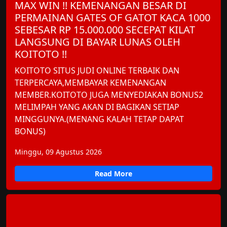
MAX WIN !! KEMENANGAN BESAR DI
PERMAINAN GATES OF GATOT KACA 1000
SEBESAR RP 15.000.000 SECEPAT KILAT
LANGSUNG DI BAYAR LUNAS OLEH
KOITOTO !!
KOITOTO SITUS JUDI ONLINE TERBAIK DAN
TERPERCAYA,MEMBAYAR KEMENANGAN
MEMBER.KOITOTO JUGA MENYEDIAKAN BONUS2
MELIMPAH YANG AKAN DI BAGIKAN SETIAP
MINGGUNYA.(MENANG KALAH TETAP DAPAT
BONUS)
Minggu, 09 Agustus 2026
Read More