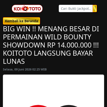
Kembali ke Beranda
BIG WIN !! MENANG BESAR DI
PERMAINAN WILD BOUNTY
SHOWDOWN RP 14.000.000 !!!
KOITOTO LANGSUNG BAYAR
LUNAS
Selasa, 09 Juni 2026 02:25 WIB