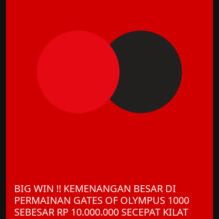
BIG WIN !! KEMENANGAN BESAR DI
PERMAINAN GATES OF OLYMPUS 1000
SEBESAR RP 10.000.000 SECEPAT KILAT