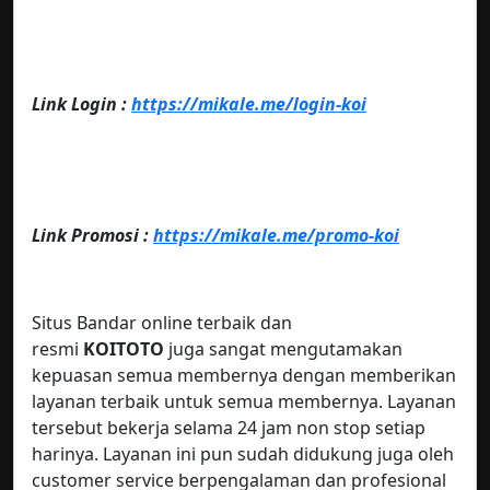
Link Login :
https://mikale.me/login-koi
Link Promosi :
https://mikale.me/promo-koi
Situs Bandar online terbaik dan
resmi
KOITOTO
juga sangat mengutamakan
kepuasan semua membernya dengan memberikan
layanan terbaik untuk semua membernya. Layanan
tersebut bekerja selama 24 jam non stop setiap
harinya. Layanan ini pun sudah didukung juga oleh
customer service berpengalaman dan profesional