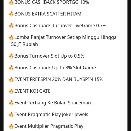
🔥BONUS CASHBACK SPORTGG 10%
🔥BONUS EXTRA SCATTER HITAM
🔥Bonus Cashback Turnover LiveGame 0.7%
🔥Lomba Panjat Turnover Setiap Minggu Hingga
150 JT Rupiah
🔥Bonus Turnover Slot Up to 0.5%
🔥Bonus Cashback Up to 3% Slot Game
🔥EVENT FREESPIN 20% DAN BUYSPIN 15%
🔥EVENT KOI GATE
🔥Event Terbang Ke Bulan Spaceman
🔥Event Pragmatic Play Joker Jewels
🔥Event Multiplier Pragmatic Play