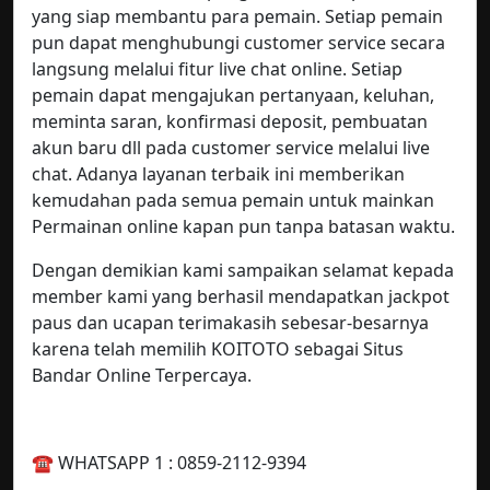
yang siap membantu para pemain. Setiap pemain
pun dapat menghubungi customer service secara
langsung melalui fitur live chat online. Setiap
pemain dapat mengajukan pertanyaan, keluhan,
meminta saran, konfirmasi deposit, pembuatan
akun baru dll pada customer service melalui live
chat. Adanya layanan terbaik ini memberikan
kemudahan pada semua pemain untuk mainkan
Permainan online kapan pun tanpa batasan waktu.
Dengan demikian kami sampaikan selamat kepada
member kami yang berhasil mendapatkan jackpot
paus dan ucapan terimakasih sebesar-besarnya
karena telah memilih KOITOTO sebagai Situs
Bandar Online Terpercaya.
☎️ WHATSAPP 1 : 0859-2112-9394