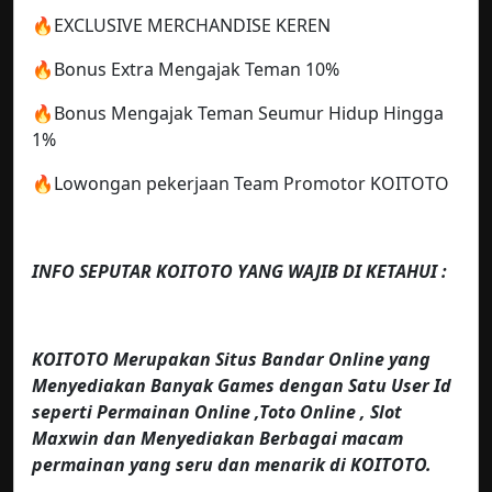
🔥EXCLUSIVE MERCHANDISE KEREN
🔥Bonus Extra Mengajak Teman 10%
🔥Bonus Mengajak Teman Seumur Hidup Hingga
1%
🔥Lowongan pekerjaan Team Promotor KOITOTO
INFO SEPUTAR KOITOTO YANG WAJIB DI KETAHUI :
KOITOTO Merupakan Situs Bandar Online yang
Menyediakan Banyak Games dengan Satu User Id
seperti Permainan Online ,Toto Online , Slot
Maxwin dan Menyediakan Berbagai macam
permainan yang seru dan menarik di KOITOTO.