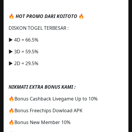
🔥
HOT PROMO DARI KOITOTO
🔥
DISKON TOGEL TERBESAR :
▶️ 4D = 66.5%
▶️ 3D = 59.5%
▶️ 2D = 29.5%
NIKMATI EXTRA BONUS KAMI :
🔥Bonus Cashback Livegame Up to 10%
🔥Bonus Freechips Dowload APK
🔥Bonus New Member 10%