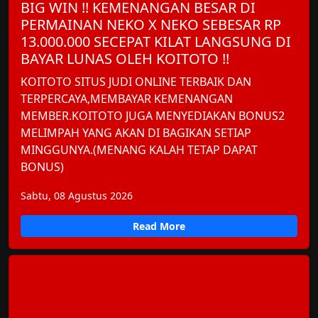
BIG WIN !! KEMENANGAN BESAR DI
PERMAINAN NEKO X NEKO SEBESAR RP
13.000.000 SECEPAT KILAT LANGSUNG DI
BAYAR LUNAS OLEH KOITOTO !!
KOITOTO SITUS JUDI ONLINE TERBAIK DAN
TERPERCAYA,MEMBAYAR KEMENANGAN
MEMBER.KOITOTO JUGA MENYEDIAKAN BONUS2
MELIMPAH YANG AKAN DI BAGIKAN SETIAP
MINGGUNYA.(MENANG KALAH TETAP DAPAT
BONUS)
Sabtu, 08 Agustus 2026
Read More