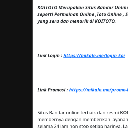
KOITOTO Merupakan Situs Bandar Onlin
seperti Permainan Online ,Toto Online
yang seru dan menarik di KOITOTO.
Link Login :
https://mikale.me/login-koi
Link Promosi :
https://mikale.me/promo-
Situs Bandar online terbaik dan resmi
KO
membernya dengan memberikan layanan t
selama 24 jam non stop setiap harinya. L