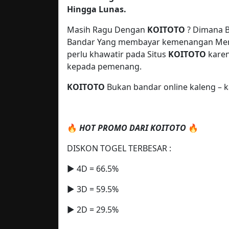
Hingga Lunas.
Masih Ragu Dengan
KOITOTO
? Dimana B
Bandar Yang membayar kemenangan Membe
perlu khawatir pada Situs
KOITOTO
karen
kepada pemenang.
KOITOTO
Bukan bandar online kaleng – ka
🔥
HOT PROMO DARI KOITOTO
🔥
DISKON TOGEL TERBESAR :
▶️ 4D = 66.5%
▶️ 3D = 59.5%
▶️ 2D = 29.5%