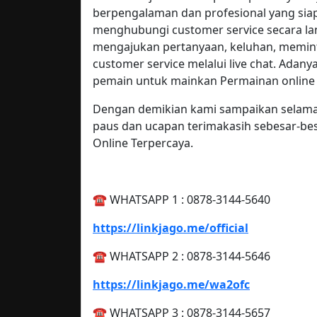
berpengalaman dan profesional yang sia
menghubungi customer service secara lang
mengajukan pertanyaan, keluhan, meminta
customer service melalui live chat. Ada
pemain untuk mainkan Permainan online 
Dengan demikian kami sampaikan selama
paus dan ucapan terimakasih sebesar-be
Online Terpercaya.
☎️ WHATSAPP 1 : 0878-3144-5640
https://linkjago.me/official
☎️ WHATSAPP 2 : 0878-3144-5646
https://linkjago.me/wa2ofc
☎️ WHATSAPP 3 : 0878-3144-5657