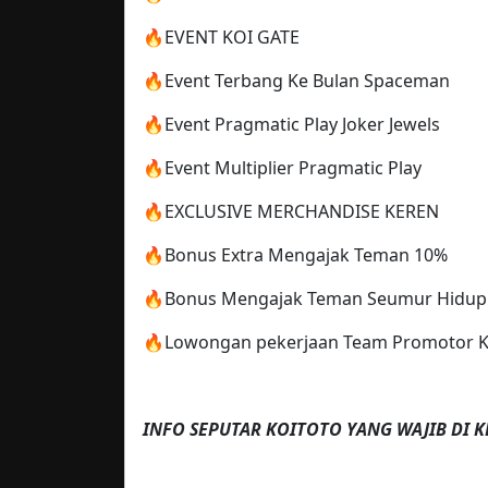
🔥EVENT KOI GATE
🔥Event Terbang Ke Bulan Spaceman
🔥Event Pragmatic Play Joker Jewels
🔥Event Multiplier Pragmatic Play
🔥EXCLUSIVE MERCHANDISE KEREN
🔥Bonus Extra Mengajak Teman 10%
🔥Bonus Mengajak Teman Seumur Hidup
🔥Lowongan pekerjaan Team Promotor 
INFO SEPUTAR KOITOTO YANG WAJIB DI K