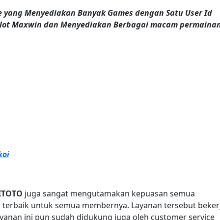
e yang Menyediakan Banyak Games dengan Satu User Id
 , Slot Maxwin dan Menyediakan Berbagai macam permaina
koi
ITOTO
juga sangat mengutamakan kepuasan semua
erbaik untuk semua membernya. Layanan tersebut beker
ayanan ini pun sudah didukung juga oleh customer service