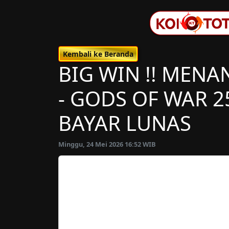
Kembali ke Beranda
BIG WIN !! MENA
- GODS OF WAR 2
BAYAR LUNAS
Minggu, 24 Mei 2026 16:52 WIB