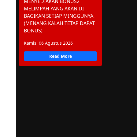
MENYEDIAKAN BONUS2
MELIMPAH YANG AKAN DI
BAGIKAN SETIAP MINGGUNYA.
(MENANG KALAH TETAP DAPAT
BONUS)
Kamis, 06 Agustus 2026
Read More