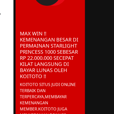
?
MAX WIN !!
KEMENANGAN BESAR DI
PERMAINAN STARLIGHT
PRINCESS 1000 SEBESAR
RP 22.000.000 SECEPAT
KILAT LANGSUNG DI
BAYAR LUNAS OLEH
KOITOTO !!
KOITOTO SITUS JUDI ONLINE
TERBAIK DAN
TERPERCAYA,MEMBAYAR
KEMENANGAN
MEMBER.KOITOTO JUGA