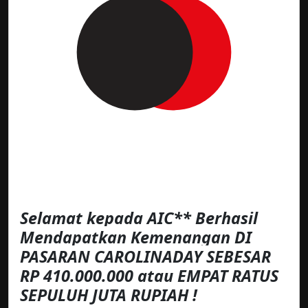
Selamat kepada AIC** Berhasil
Mendapatkan Kemenangan DI
PASARAN CAROLINADAY SEBESAR
RP 410.000.000 atau EMPAT RATUS
SEPULUH JUTA RUPIAH !