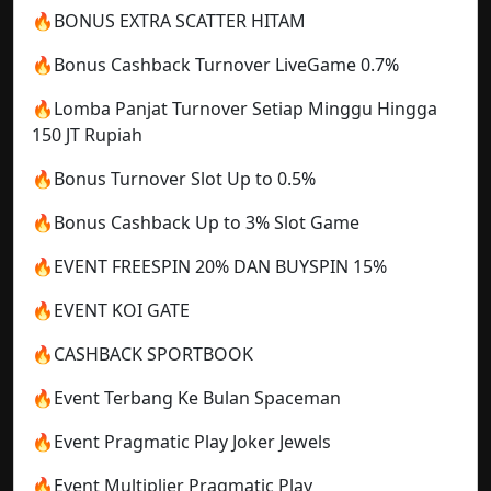
🔥BONUS EXTRA SCATTER HITAM
🔥Bonus Cashback Turnover LiveGame 0.7%
🔥Lomba Panjat Turnover Setiap Minggu Hingga
150 JT Rupiah
🔥Bonus Turnover Slot Up to 0.5%
🔥Bonus Cashback Up to 3% Slot Game
🔥EVENT FREESPIN 20% DAN BUYSPIN 15%
🔥EVENT KOI GATE
🔥
CASHBACK SPORTBOOK
🔥Event Terbang Ke Bulan Spaceman
🔥Event Pragmatic Play Joker Jewels
🔥Event Multiplier Pragmatic Play