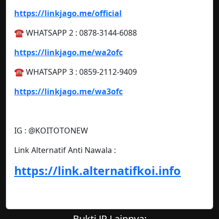
https://linkjago.me/official
☎️ WHATSAPP 2 : 0878-3144-6088
https://linkjago.me/wa2ofc
☎️ WHATSAPP 3 : 0859-2112-9409
https://linkjago.me/wa3ofc
IG : @KOITOTONEW
Link Alternatif Anti Nawala :
https://link.alternatifkoi.info
Bukti JP Lainnya: