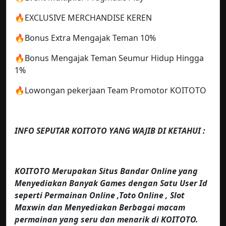
🔥EXCLUSIVE MERCHANDISE KEREN
🔥Bonus Extra Mengajak Teman 10%
🔥Bonus Mengajak Teman Seumur Hidup Hingga
1%
🔥Lowongan pekerjaan Team Promotor KOITOTO
INFO SEPUTAR KOITOTO YANG WAJIB DI KETAHUI :
KOITOTO Merupakan Situs Bandar Online yang
Menyediakan Banyak Games dengan Satu User Id
seperti Permainan Online ,Toto Online , Slot
Maxwin dan Menyediakan Berbagai macam
permainan yang seru dan menarik di KOITOTO.