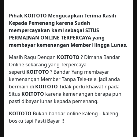
Pihak KOITOTO Mengucapkan Terima Kasih
Kepada Pemenang karena Sudah
mempercayakan kami sebagai SITUS
PERMAINAN ONLINE TERPERCAYA yang
membayar kemenangan Member Hingga Lunas.
Masih Ragu Dengan
KOITOTO
? Dimana Bandar
Online sekarang yang Terpercaya
seperti
KOITOTO
? Bandar Yang membayar
kemenangan Member Tanpa Tele-tele. Jadi anda
bermain di
KOITOTO
Tidak perlu khawatir pada
Situs
KOITOTO
karena kemenangan berapa pun
pasti dibayar lunas kepada pemenang.
KOITOTO
Bukan bandar online kaleng – kaleng
bosku tapi Pasti Bayar !!