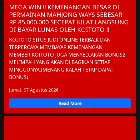
MEGA WIN !! KEMENANGAN BESAR DI
PERMAINAN MAHJONG WAYS SEBESAR
RP 85.000.000 SECEPAT KILAT LANGSUNG
DI BAYAR LUNAS OLEH KOITOTO !!
KOITOTO SITUS JUDI ONLINE TERBAIK DAN
TERPERCAYA,MEMBAYAR KEMENANGAN
MEMBER.KOITOTO JUGA MENYEDIAKAN BONUS2
MELIMPAH YANG AKAN DI BAGIKAN SETIAP
MINGGUNYA.(MENANG KALAH TETAP DAPAT
BONUS)
Jumat, 07 Agustus 2026
Read More