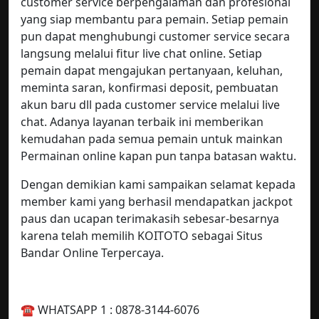
customer service berpengalaman dan profesional
yang siap membantu para pemain. Setiap pemain
pun dapat menghubungi customer service secara
langsung melalui fitur live chat online. Setiap
pemain dapat mengajukan pertanyaan, keluhan,
meminta saran, konfirmasi deposit, pembuatan
akun baru dll pada customer service melalui live
chat. Adanya layanan terbaik ini memberikan
kemudahan pada semua pemain untuk mainkan
Permainan online kapan pun tanpa batasan waktu.
Dengan demikian kami sampaikan selamat kepada
member kami yang berhasil mendapatkan jackpot
paus dan ucapan terimakasih sebesar-besarnya
karena telah memilih KOITOTO sebagai Situs
Bandar Online Terpercaya.
☎️ WHATSAPP 1 : 0878-3144-6076