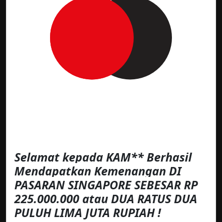
Selamat kepada KAM** Berhasil
Mendapatkan Kemenangan DI
PASARAN SINGAPORE SEBESAR RP
225.000.000 atau DUA RATUS DUA
PULUH LIMA JUTA RUPIAH !