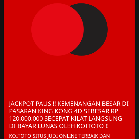
JACKPOT PAUS !! KEMENANGAN BESAR DI
PASARAN KING KONG 4D SEBESAR RP
120.000.000 SECEPAT KILAT LANGSUNG
DI BAYAR LUNAS OLEH KOITOTO !!
KOITOTO SITUS JUDI ONLINE TERBAIK DAN