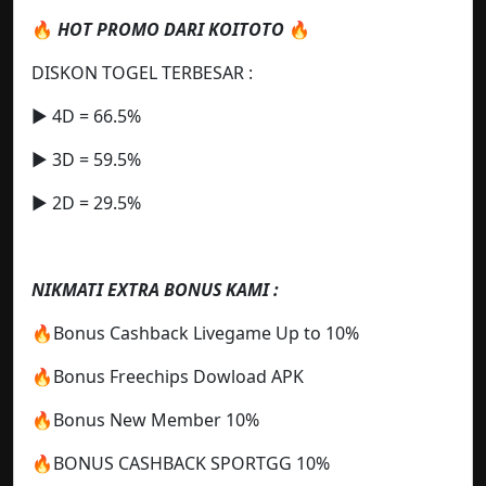
🔥
HOT PROMO DARI KOITOTO
🔥
DISKON TOGEL TERBESAR :
▶️ 4D = 66.5%
▶️ 3D = 59.5%
▶️ 2D = 29.5%
NIKMATI EXTRA BONUS KAMI :
🔥Bonus Cashback Livegame Up to 10%
🔥Bonus Freechips Dowload APK
🔥Bonus New Member 10%
🔥BONUS CASHBACK SPORTGG 10%