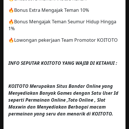
🔥Bonus Extra Mengajak Teman 10%
🔥Bonus Mengajak Teman Seumur Hidup Hingga
1%
🔥Lowongan pekerjaan Team Promotor KOITOTO
INFO SEPUTAR KOITOTO YANG WAJIB DI KETAHUI :
KOITOTO Merupakan Situs Bandar Online yang
Menyediakan Banyak Games dengan Satu User Id
seperti Permainan Online ,Toto Online , Slot
Maxwin dan Menyediakan Berbagai macam
permainan yang seru dan menarik di KOITOTO.