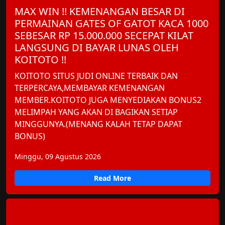
MAX WIN !! KEMENANGAN BESAR DI
PERMAINAN GATES OF GATOT KACA 1000
SEBESAR RP 15.000.000 SECEPAT KILAT
LANGSUNG DI BAYAR LUNAS OLEH
KOITOTO !!
KOITOTO SITUS JUDI ONLINE TERBAIK DAN
TERPERCAYA,MEMBAYAR KEMENANGAN
MEMBER.KOITOTO JUGA MENYEDIAKAN BONUS2
MELIMPAH YANG AKAN DI BAGIKAN SETIAP
MINGGUNYA.(MENANG KALAH TETAP DAPAT
BONUS)
Minggu, 09 Agustus 2026
Read More