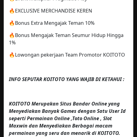
🔥EXCLUSIVE MERCHANDISE KEREN
🔥Bonus Extra Mengajak Teman 10%
🔥Bonus Mengajak Teman Seumur Hidup Hingga
1%
🔥Lowongan pekerjaan Team Promotor KOITOTO
INFO SEPUTAR KOITOTO YANG WAJIB DI KETAHUI :
KOITOTO Merupakan Situs Bandar Online yang
Menyediakan Banyak Games dengan Satu User Id
seperti Permainan Online ,Toto Online , Slot
Maxwin dan Menyediakan Berbagai macam
permainan yang seru dan menarik di KOITOTO.