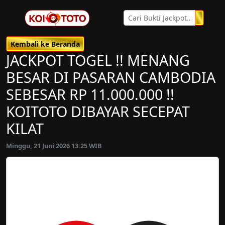
Kembali ke Beranda
JACKPOT TOGEL !! MENANG
BESAR DI PASARAN CAMBODIA
SEBESAR RP 11.000.000 !!
KOITOTO DIBAYAR SECEPAT
KILAT
Minggu, 21 Juni 2026 13:25 WIB