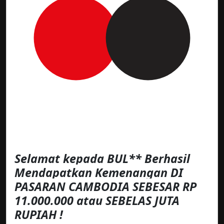
Selamat kepada BUL** Berhasil
Mendapatkan Kemenangan DI
PASARAN CAMBODIA SEBESAR RP
11.000.000 atau SEBELAS JUTA
RUPIAH !