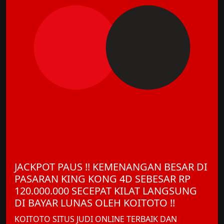
JACKPOT PAUS !! KEMENANGAN BESAR DI
PASARAN KING KONG 4D SEBESAR RP
120.000.000 SECEPAT KILAT LANGSUNG
DI BAYAR LUNAS OLEH KOITOTO !!
KOITOTO SITUS JUDI ONLINE TERBAIK DAN