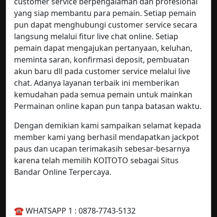
customer service berpengalaman dan profesional
yang siap membantu para pemain. Setiap pemain
pun dapat menghubungi customer service secara
langsung melalui fitur live chat online. Setiap
pemain dapat mengajukan pertanyaan, keluhan,
meminta saran, konfirmasi deposit, pembuatan
akun baru dll pada customer service melalui live
chat. Adanya layanan terbaik ini memberikan
kemudahan pada semua pemain untuk mainkan
Permainan online kapan pun tanpa batasan waktu.
Dengan demikian kami sampaikan selamat kepada
member kami yang berhasil mendapatkan jackpot
paus dan ucapan terimakasih sebesar-besarnya
karena telah memilih KOITOTO sebagai Situs
Bandar Online Terpercaya.
☎️ WHATSAPP 1 : 0878-7743-5132