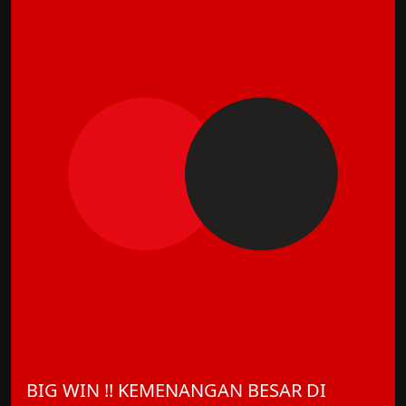
BIG WIN !! KEMENANGAN BESAR DI