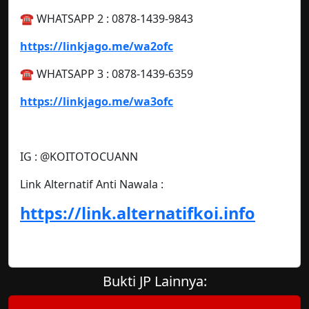
☎️ WHATSAPP 2 : 0878-1439-9843
https://linkjago.me/wa2ofc
☎️ WHATSAPP 3 : 0878-1439-6359
https://linkjago.me/wa3ofc
IG : @KOITOTOCUANN
Link Alternatif Anti Nawala :
https://link.alternatifkoi.info
Bukti JP Lainnya: