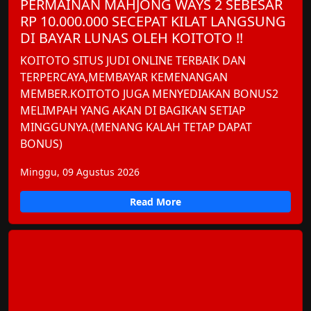
PERMAINAN MAHJONG WAYS 2 SEBESAR
RP 10.000.000 SECEPAT KILAT LANGSUNG
DI BAYAR LUNAS OLEH KOITOTO !!
KOITOTO SITUS JUDI ONLINE TERBAIK DAN
TERPERCAYA,MEMBAYAR KEMENANGAN
MEMBER.KOITOTO JUGA MENYEDIAKAN BONUS2
MELIMPAH YANG AKAN DI BAGIKAN SETIAP
MINGGUNYA.(MENANG KALAH TETAP DAPAT
BONUS)
Minggu, 09 Agustus 2026
Read More