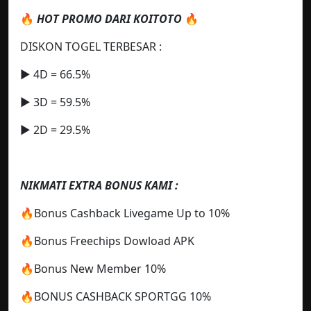
🔥
HOT PROMO DARI KOITOTO
🔥
DISKON TOGEL TERBESAR :
▶️ 4D = 66.5%
▶️ 3D = 59.5%
▶️ 2D = 29.5%
NIKMATI EXTRA BONUS KAMI :
🔥Bonus Cashback Livegame Up to 10%
🔥Bonus Freechips Dowload APK
🔥Bonus New Member 10%
🔥BONUS CASHBACK SPORTGG 10%