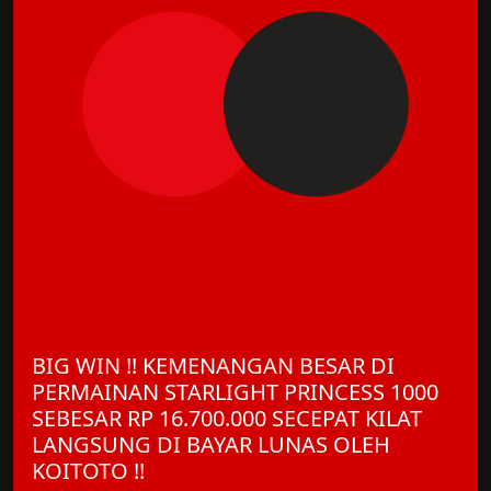
BIG WIN !! KEMENANGAN BESAR DI
PERMAINAN STARLIGHT PRINCESS 1000
SEBESAR RP 16.700.000 SECEPAT KILAT
LANGSUNG DI BAYAR LUNAS OLEH
KOITOTO !!