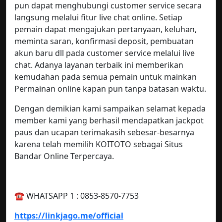
pun dapat menghubungi customer service secara
langsung melalui fitur live chat online. Setiap
pemain dapat mengajukan pertanyaan, keluhan,
meminta saran, konfirmasi deposit, pembuatan
akun baru dll pada customer service melalui live
chat. Adanya layanan terbaik ini memberikan
kemudahan pada semua pemain untuk mainkan
Permainan online kapan pun tanpa batasan waktu.
Dengan demikian kami sampaikan selamat kepada
member kami yang berhasil mendapatkan jackpot
paus dan ucapan terimakasih sebesar-besarnya
karena telah memilih KOITOTO sebagai Situs
Bandar Online Terpercaya.
☎️ WHATSAPP 1 : 0853-8570-7753
https://linkjago.me/official