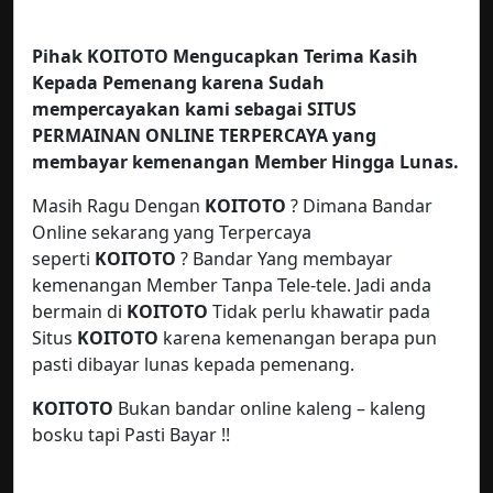
Pihak KOITOTO Mengucapkan Terima Kasih
Kepada Pemenang karena Sudah
mempercayakan kami sebagai SITUS
PERMAINAN ONLINE TERPERCAYA yang
membayar kemenangan Member Hingga Lunas.
Masih Ragu Dengan
KOITOTO
? Dimana Bandar
Online sekarang yang Terpercaya
seperti
KOITOTO
? Bandar Yang membayar
kemenangan Member Tanpa Tele-tele. Jadi anda
bermain di
KOITOTO
Tidak perlu khawatir pada
Situs
KOITOTO
karena kemenangan berapa pun
pasti dibayar lunas kepada pemenang.
KOITOTO
Bukan bandar online kaleng – kaleng
bosku tapi Pasti Bayar !!