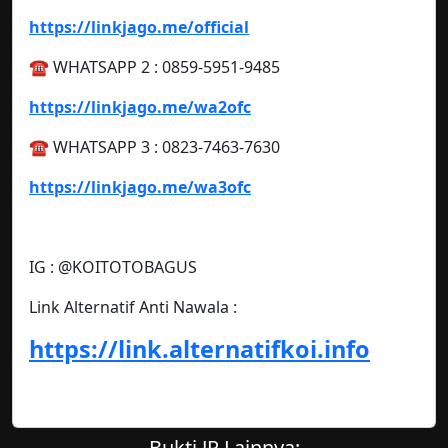
https://linkjago.me/official
☎️ WHATSAPP 2 : 0859-5951-9485
https://linkjago.me/wa2ofc
☎️ WHATSAPP 3 : 0823-7463-7630
https://linkjago.me/wa3ofc
IG : @KOITOTOBAGUS
Link Alternatif Anti Nawala :
https://link.alternatifkoi.info
Bukti JP Lainnya: