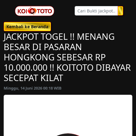
Kembali ke Beranda
JACKPOT TOGEL !! MENANG
BESAR DI PASARAN
HONGKONG SEBESAR RP
10.000.000 !! KOITOTO DIBAYAR
SECEPAT KILAT
Minggu, 14 Juni 2026 00:18 WIB