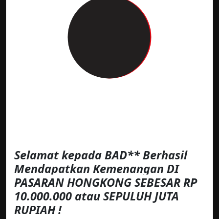
Selamat kepada BAD** Berhasil
Mendapatkan Kemenangan DI
PASARAN HONGKONG SEBESAR RP
10.000.000 atau SEPULUH JUTA
RUPIAH !