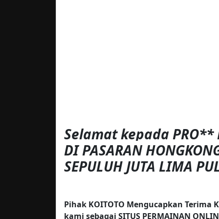
Selamat kepada PRO**
DI PASARAN HONGKONG 
SEPULUH JUTA LIMA PUL
Pihak KOITOTO Mengucapkan Terima 
kami sebagai SITUS PERMAINAN ONLI