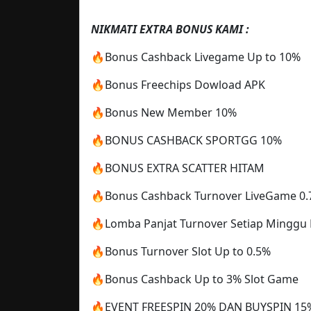
NIKMATI EXTRA BONUS KAMI :
🔥Bonus Cashback Livegame Up to 10%
🔥Bonus Freechips Dowload APK
🔥Bonus New Member 10%
🔥BONUS CASHBACK SPORTGG 10%
🔥BONUS EXTRA SCATTER HITAM
🔥Bonus Cashback Turnover LiveGame 0
🔥Lomba Panjat Turnover Setiap Minggu 
🔥Bonus Turnover Slot Up to 0.5%
🔥Bonus Cashback Up to 3% Slot Game
🔥EVENT FREESPIN 20% DAN BUYSPIN 15