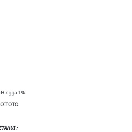
 Hingga 1%
KOITOTO
ETAHUI :