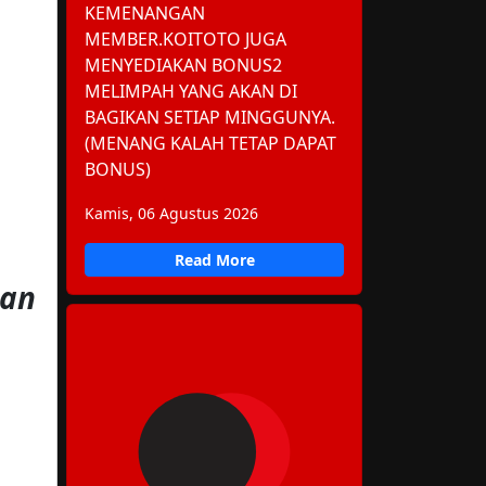
KEMENANGAN
MEMBER.KOITOTO JUGA
MENYEDIAKAN BONUS2
MELIMPAH YANG AKAN DI
BAGIKAN SETIAP MINGGUNYA.
(MENANG KALAH TETAP DAPAT
BONUS)
Kamis, 06 Agustus 2026
Read More
gan