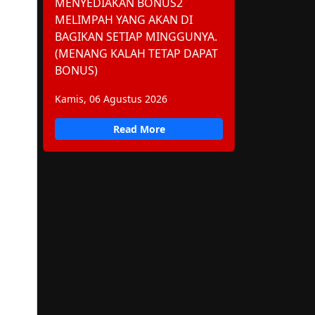
MENYEDIAKAN BONUS2
MELIMPAH YANG AKAN DI
BAGIKAN SETIAP MINGGUNYA.
(MENANG KALAH TETAP DAPAT
BONUS)
Kamis, 06 Agustus 2026
Read More