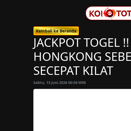
Kembali ke Beranda
JACKPOT TOGEL !
HONGKONG SEBESA
SECEPAT KILAT
Sabtu, 13 Juni 2026 00:04 WIB