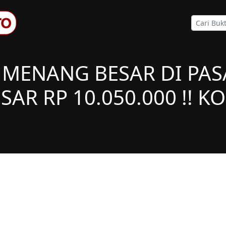
! MENANG BESAR DI PA
R RP 10.050.000 !! K