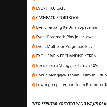
🔥EVENT KOI GATE
🔥
CASHBACK SPORTBOOK
🔥Event Terbang Ke Bulan Spaceman
🔥Event Pragmatic Play Joker Jewels
🔥Event Multiplier Pragmatic Play
🔥EXCLUSIVE MERCHANDISE KEREN
🔥Bonus Extra Mengajak Teman 10%
🔥Bonus Mengajak Teman Seumur Hidup
🔥Lowongan pekerjaan Team Promotor 
INFO SEPUTAR KOITOTO YANG WAJIB DI K