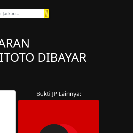
SARAN
OITOTO DIBAYAR
Bukti JP Lainnya: