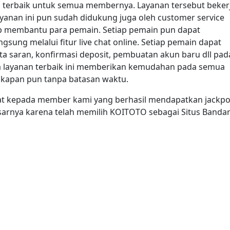
erbaik untuk semua membernya. Layanan tersebut beker
ayanan ini pun sudah didukung juga oleh customer service
p membantu para pemain. Setiap pemain pun dapat
sung melalui fitur live chat online. Setiap pemain dapat
 saran, konfirmasi deposit, pembuatan akun baru dll pad
nya layanan terbaik ini memberikan kemudahan pada semua
kapan pun tanpa batasan waktu.
t kepada member kami yang berhasil mendapatkan jackpo
sarnya karena telah memilih KOITOTO sebagai Situs Banda