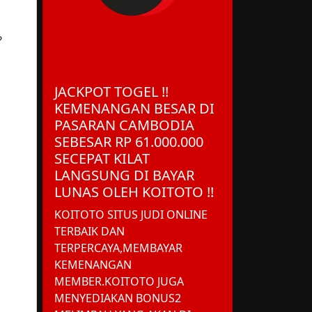
?
JACKPOT TOGEL !!
KEMENANGAN BESAR DI
PASARAN CAMBODIA
SEBESAR RP 61.000.000
SECEPAT KILAT
LANGSUNG DI BAYAR
LUNAS OLEH KOITOTO !!
KOITOTO SITUS JUDI ONLINE
TERBAIK DAN
TERPERCAYA,MEMBAYAR
KEMENANGAN
MEMBER.KOITOTO JUGA
MENYEDIAKAN BONUS2