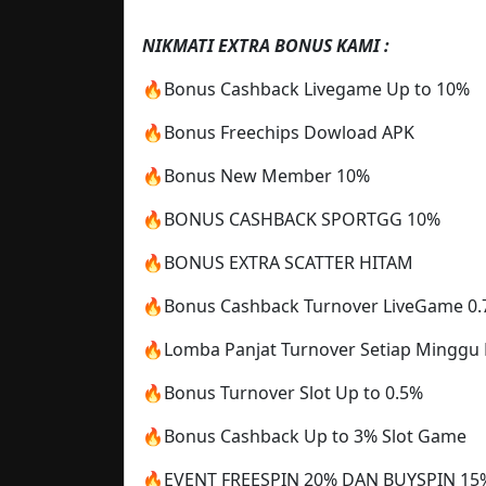
NIKMATI EXTRA BONUS KAMI :
🔥Bonus Cashback Livegame Up to 10%
🔥Bonus Freechips Dowload APK
🔥Bonus New Member 10%
🔥BONUS CASHBACK SPORTGG 10%
🔥BONUS EXTRA SCATTER HITAM
🔥Bonus Cashback Turnover LiveGame 0
🔥Lomba Panjat Turnover Setiap Minggu 
🔥Bonus Turnover Slot Up to 0.5%
🔥Bonus Cashback Up to 3% Slot Game
🔥EVENT FREESPIN 20% DAN BUYSPIN 15