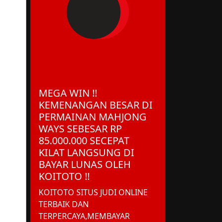
MEGA WIN !!
KEMENANGAN BESAR DI
PERMAINAN MAHJONG
WAYS SEBESAR RP
85.000.000 SECEPAT
KILAT LANGSUNG DI
BAYAR LUNAS OLEH
KOITOTO !!
KOITOTO SITUS JUDI ONLINE
TERBAIK DAN
TERPERCAYA,MEMBAYAR