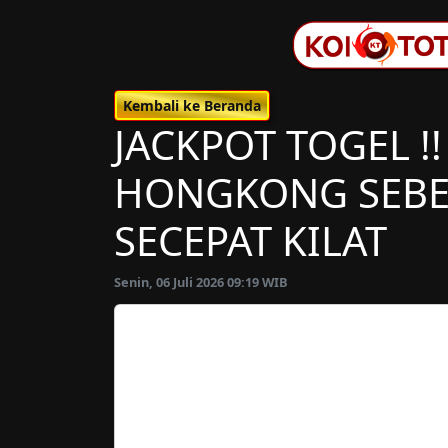
Kembali ke Beranda
JACKPOT TOGEL !
HONGKONG SEBESA
SECEPAT KILAT
Senin, 06 Juli 2026 09:19 WIB