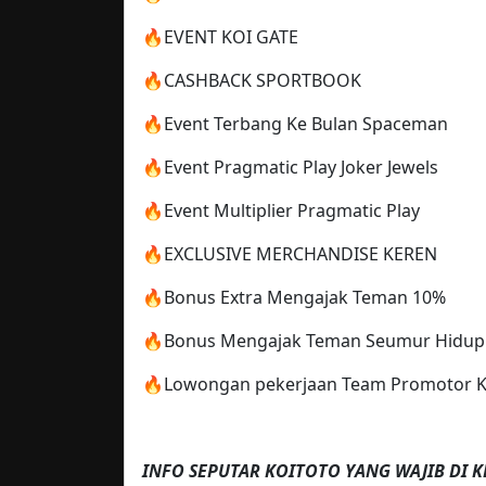
🔥EVENT KOI GATE
🔥
CASHBACK SPORTBOOK
🔥Event Terbang Ke Bulan Spaceman
🔥Event Pragmatic Play Joker Jewels
🔥Event Multiplier Pragmatic Play
🔥EXCLUSIVE MERCHANDISE KEREN
🔥Bonus Extra Mengajak Teman 10%
🔥Bonus Mengajak Teman Seumur Hidup
🔥Lowongan pekerjaan Team Promotor 
INFO SEPUTAR KOITOTO YANG WAJIB DI K