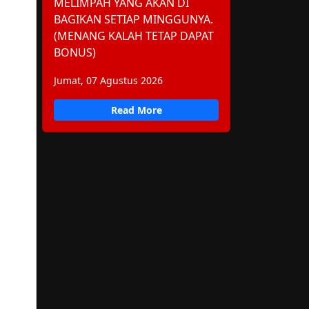
MELIMPAH YANG AKAN DI
BAGIKAN SETIAP MINGGUNYA.
(MENANG KALAH TETAP DAPAT
BONUS)
Jumat, 07 Agustus 2026
Read More