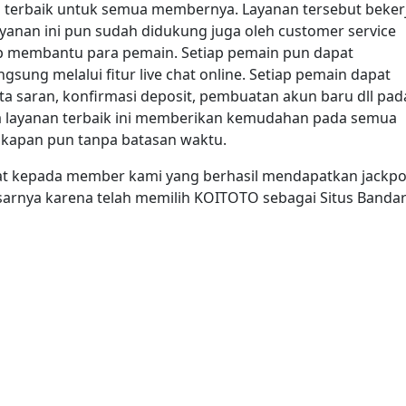
erbaik untuk semua membernya. Layanan tersebut beker
ayanan ini pun sudah didukung juga oleh customer service
p membantu para pemain. Setiap pemain pun dapat
sung melalui fitur live chat online. Setiap pemain dapat
 saran, konfirmasi deposit, pembuatan akun baru dll pad
nya layanan terbaik ini memberikan kemudahan pada semua
kapan pun tanpa batasan waktu.
t kepada member kami yang berhasil mendapatkan jackpo
sarnya karena telah memilih KOITOTO sebagai Situs Banda