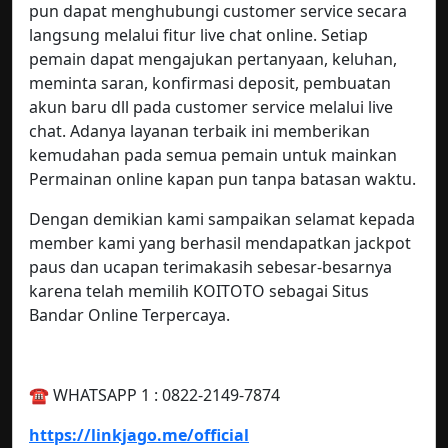
pun dapat menghubungi customer service secara
langsung melalui fitur live chat online. Setiap
pemain dapat mengajukan pertanyaan, keluhan,
meminta saran, konfirmasi deposit, pembuatan
akun baru dll pada customer service melalui live
chat. Adanya layanan terbaik ini memberikan
kemudahan pada semua pemain untuk mainkan
Permainan online kapan pun tanpa batasan waktu.
Dengan demikian kami sampaikan selamat kepada
member kami yang berhasil mendapatkan jackpot
paus dan ucapan terimakasih sebesar-besarnya
karena telah memilih KOITOTO sebagai Situs
Bandar Online Terpercaya.
☎️ WHATSAPP 1 : 0822-2149-7874
https://linkjago.me/official