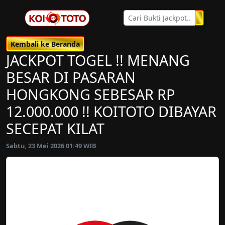
Kembali ke Beranda
JACKPOT TOGEL !! MENANG
BESAR DI PASARAN
HONGKONG SEBESAR RP
12.000.000 !! KOITOTO DIBAYAR
SECEPAT KILAT
Sabtu, 23 Mei 2026 01:49 WIB