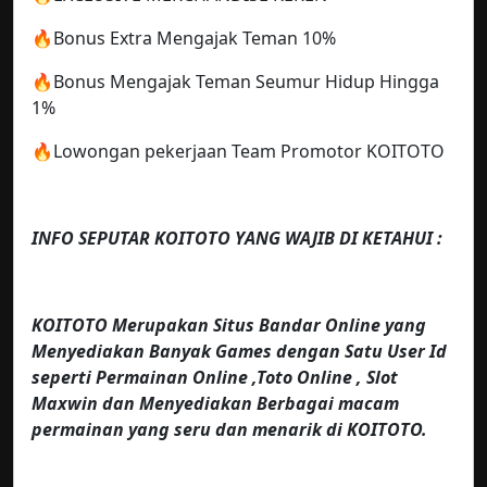
🔥Bonus Extra Mengajak Teman 10%
🔥Bonus Mengajak Teman Seumur Hidup Hingga
1%
🔥Lowongan pekerjaan Team Promotor KOITOTO
INFO SEPUTAR KOITOTO YANG WAJIB DI KETAHUI :
KOITOTO Merupakan Situs Bandar Online yang
Menyediakan Banyak Games dengan Satu User Id
seperti Permainan Online ,Toto Online , Slot
Maxwin dan Menyediakan Berbagai macam
permainan yang seru dan menarik di KOITOTO.