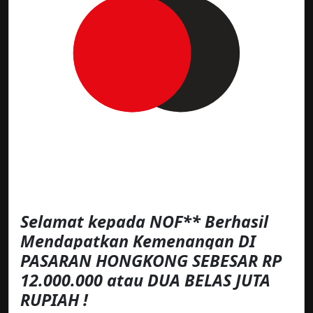
Selamat kepada NOF** Berhasil
Mendapatkan Kemenangan DI
PASARAN HONGKONG SEBESAR RP
12.000.000 atau DUA BELAS JUTA
RUPIAH !