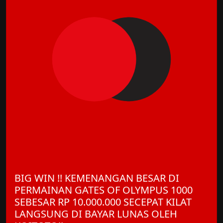
BIG WIN !! KEMENANGAN BESAR DI
PERMAINAN GATES OF OLYMPUS 1000
SEBESAR RP 10.000.000 SECEPAT KILAT
LANGSUNG DI BAYAR LUNAS OLEH