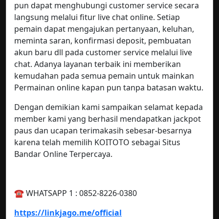
pun dapat menghubungi customer service secara
langsung melalui fitur live chat online. Setiap
pemain dapat mengajukan pertanyaan, keluhan,
meminta saran, konfirmasi deposit, pembuatan
akun baru dll pada customer service melalui live
chat. Adanya layanan terbaik ini memberikan
kemudahan pada semua pemain untuk mainkan
Permainan online kapan pun tanpa batasan waktu.
Dengan demikian kami sampaikan selamat kepada
member kami yang berhasil mendapatkan jackpot
paus dan ucapan terimakasih sebesar-besarnya
karena telah memilih KOITOTO sebagai Situs
Bandar Online Terpercaya.
☎️ WHATSAPP 1 : 0852-8226-0380
https://linkjago.me/official