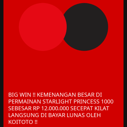
BIG WIN !! KEMENANGAN BESAR DI
PERMAINAN STARLIGHT PRINCESS 1000
SEBESAR RP 12.000.000 SECEPAT KILAT
LANGSUNG DI BAYAR LUNAS OLEH
KOITOTO !!