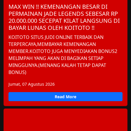
MAX WIN !! KEMENANGAN BESAR DI
PERMAINAN JADE LEGENDS SEBESAR RP
20.000.000 SECEPAT KILAT LANGSUNG DI
BAYAR LUNAS OLEH KOITOTO !!
KOITOTO SITUS JUDI ONLINE TERBAIK DAN
TERPERCAYA,MEMBAYAR KEMENANGAN
MEMBER.KOITOTO JUGA MENYEDIAKAN BONUS2
MELIMPAH YANG AKAN DI BAGIKAN SETIAP
MINGGUNYA.(MENANG KALAH TETAP DAPAT
BONUS)
Jumat, 07 Agustus 2026
Read More