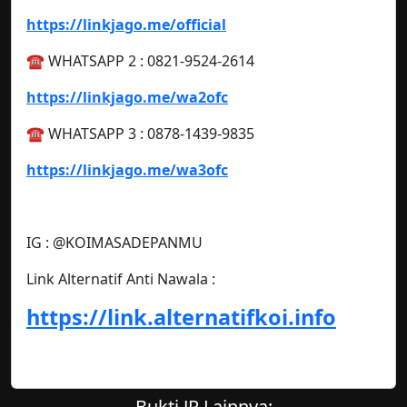
https://linkjago.me/official
☎️ WHATSAPP 2 : 0821-9524-2614
https://linkjago.me/wa2ofc
☎️ WHATSAPP 3 : 0878-1439-9835
https://linkjago.me/wa3ofc
IG : @KOIMASADEPANMU
Link Alternatif Anti Nawala :
https://link.alternatifkoi.info
Bukti JP Lainnya: