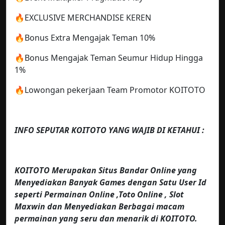
🔥EXCLUSIVE MERCHANDISE KEREN
🔥Bonus Extra Mengajak Teman 10%
🔥Bonus Mengajak Teman Seumur Hidup Hingga
1%
🔥Lowongan pekerjaan Team Promotor KOITOTO
INFO SEPUTAR KOITOTO YANG WAJIB DI KETAHUI :
KOITOTO Merupakan Situs Bandar Online yang
Menyediakan Banyak Games dengan Satu User Id
seperti Permainan Online ,Toto Online , Slot
Maxwin dan Menyediakan Berbagai macam
permainan yang seru dan menarik di KOITOTO.