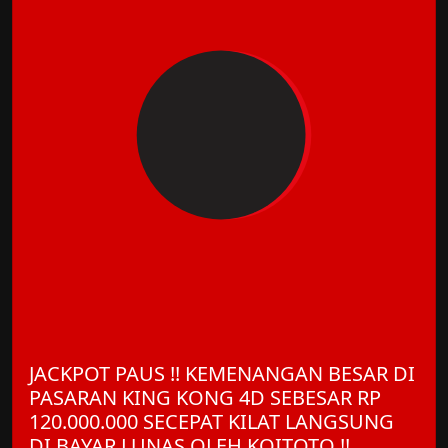
JACKPOT PAUS !! KEMENANGAN BESAR DI
PASARAN KING KONG 4D SEBESAR RP
120.000.000 SECEPAT KILAT LANGSUNG
DI BAYAR LUNAS OLEH KOITOTO !!