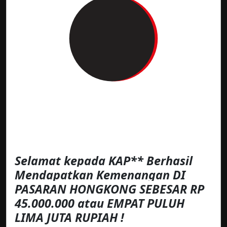
Selamat kepada KAP** Berhasil
Mendapatkan Kemenangan DI
PASARAN HONGKONG SEBESAR RP
45.000.000 atau EMPAT PULUH
LIMA JUTA RUPIAH !