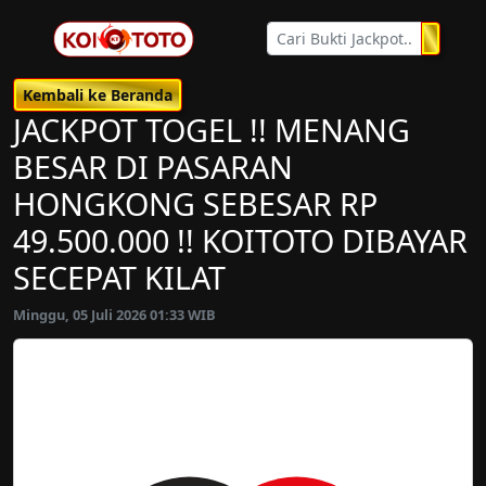
Kembali ke Beranda
JACKPOT TOGEL !! MENANG
BESAR DI PASARAN
HONGKONG SEBESAR RP
49.500.000 !! KOITOTO DIBAYAR
SECEPAT KILAT
Minggu, 05 Juli 2026 01:33 WIB