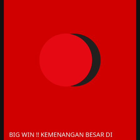
BIG WIN !! KEMENANGAN BESAR DI