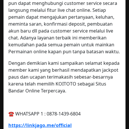
pun dapat menghubungi customer service secara
langsung melalui fitur live chat online. Setiap
pemain dapat mengajukan pertanyaan, keluhan,
meminta saran, konfirmasi deposit, pembuatan
akun baru dll pada customer service melalui live
chat. Adanya layanan terbaik ini memberikan
kemudahan pada semua pemain untuk mainkan
Permainan online kapan pun tanpa batasan waktu.
Dengan demikian kami sampaikan selamat kepada
member kami yang berhasil mendapatkan jackpot
paus dan ucapan terimakasih sebesar-besarnya
karena telah memilih KOITOTO sebagai Situs
Bandar Online Terpercaya.
☎️ WHATSAPP 1 : 0878-1439-6804
https://linkjago.me/official