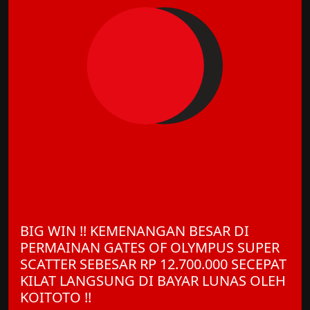
BIG WIN !! KEMENANGAN BESAR DI
PERMAINAN GATES OF OLYMPUS SUPER
SCATTER SEBESAR RP 12.700.000 SECEPAT
KILAT LANGSUNG DI BAYAR LUNAS OLEH
KOITOTO !!