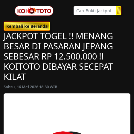
Kembali ke Beranda
JACKPOT TOGEL !! MENANG
BESAR DI PASARAN JEPANG
SEBESAR RP 12.500.000 !!
KOITOTO DIBAYAR SECEPAT
KILAT
Sabtu, 16 Mei 2026 18:30 WIB