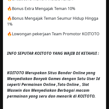
🔥Bonus Extra Mengajak Teman 10%
🔥Bonus Mengajak Teman Seumur Hidup Hingga
1%
🔥Lowongan pekerjaan Team Promotor KOITOTO
INFO SEPUTAR KOITOTO YANG WAJIB DI KETAHUI :
KOITOTO Merupakan Situs Bandar Online yang
Menyediakan Banyak Games dengan Satu User Id
seperti Permainan Online ,Toto Online , Slot
Maxwin dan Menyediakan Berbagai macam
permainan yang seru dan menarik di KOITOTO.