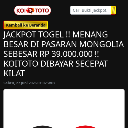
Kembali ke Beranda
JACKPOT TOGEL !! MENANG
BESAR DI PASARAN MONGOLIA
SEBESAR RP 39.000.000 !!
KOITOTO DIBAYAR SECEPAT
KILAT
Sabtu, 27 Juni 2026 01:02 WIB