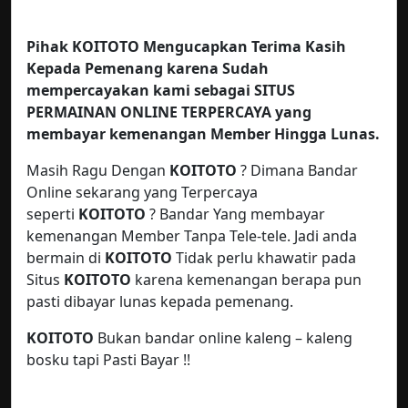
Pihak KOITOTO Mengucapkan Terima Kasih
Kepada Pemenang karena Sudah
mempercayakan kami sebagai SITUS
PERMAINAN ONLINE TERPERCAYA yang
membayar kemenangan Member Hingga Lunas.
Masih Ragu Dengan
KOITOTO
? Dimana Bandar
Online sekarang yang Terpercaya
seperti
KOITOTO
? Bandar Yang membayar
kemenangan Member Tanpa Tele-tele. Jadi anda
bermain di
KOITOTO
Tidak perlu khawatir pada
Situs
KOITOTO
karena kemenangan berapa pun
pasti dibayar lunas kepada pemenang.
KOITOTO
Bukan bandar online kaleng – kaleng
bosku tapi Pasti Bayar !!