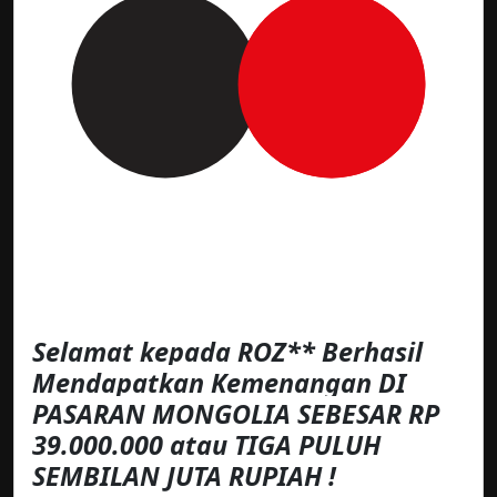
Selamat kepada ROZ** Berhasil
Mendapatkan Kemenangan DI
PASARAN MONGOLIA SEBESAR RP
39.000.000 atau TIGA PULUH
SEMBILAN JUTA RUPIAH !