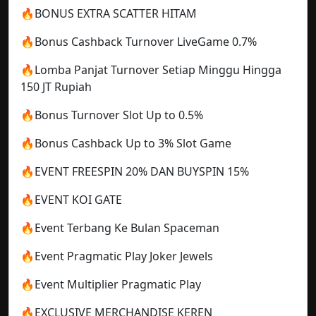
🔥BONUS EXTRA SCATTER HITAM
🔥Bonus Cashback Turnover LiveGame 0.7%
🔥Lomba Panjat Turnover Setiap Minggu Hingga
150 JT Rupiah
🔥Bonus Turnover Slot Up to 0.5%
🔥Bonus Cashback Up to 3% Slot Game
🔥EVENT FREESPIN 20% DAN BUYSPIN 15%
🔥EVENT KOI GATE
🔥Event Terbang Ke Bulan Spaceman
🔥Event Pragmatic Play Joker Jewels
🔥Event Multiplier Pragmatic Play
🔥EXCLUSIVE MERCHANDISE KEREN