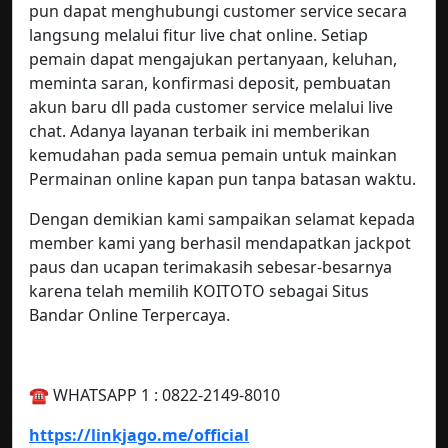
pun dapat menghubungi customer service secara
langsung melalui fitur live chat online. Setiap
pemain dapat mengajukan pertanyaan, keluhan,
meminta saran, konfirmasi deposit, pembuatan
akun baru dll pada customer service melalui live
chat. Adanya layanan terbaik ini memberikan
kemudahan pada semua pemain untuk mainkan
Permainan online kapan pun tanpa batasan waktu.
Dengan demikian kami sampaikan selamat kepada
member kami yang berhasil mendapatkan jackpot
paus dan ucapan terimakasih sebesar-besarnya
karena telah memilih KOITOTO sebagai Situs
Bandar Online Terpercaya.
☎️ WHATSAPP 1 : 0822-2149-8010
https://linkjago.me/official