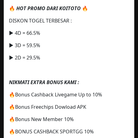
🔥
HOT PROMO DARI KOITOTO
🔥
DISKON TOGEL TERBESAR :
▶️ 4D = 66.5%
▶️ 3D = 59.5%
▶️ 2D = 29.5%
NIKMATI EXTRA BONUS KAMI :
🔥Bonus Cashback Livegame Up to 10%
🔥Bonus Freechips Dowload APK
🔥Bonus New Member 10%
🔥BONUS CASHBACK SPORTGG 10%