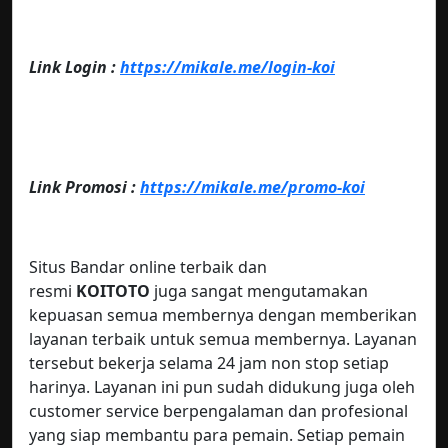
Link Login :
https://mikale.me/login-koi
Link Promosi :
https://mikale.me/promo-koi
Situs Bandar online terbaik dan
resmi
KOITOTO
juga sangat mengutamakan
kepuasan semua membernya dengan memberikan
layanan terbaik untuk semua membernya. Layanan
tersebut bekerja selama 24 jam non stop setiap
harinya. Layanan ini pun sudah didukung juga oleh
customer service berpengalaman dan profesional
yang siap membantu para pemain. Setiap pemain