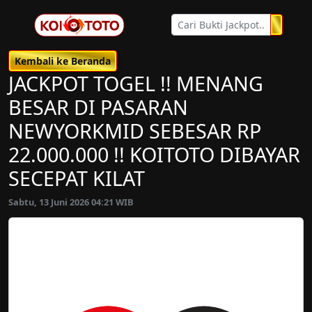
Kembali ke Beranda
JACKPOT TOGEL !! MENANG
BESAR DI PASARAN
NEWYORKMID SEBESAR RP
22.000.000 !! KOITOTO DIBAYAR
SECEPAT KILAT
Sabtu, 13 Juni 2026 04:21 WIB