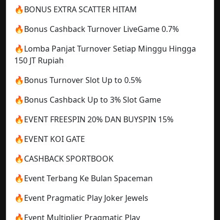
🔥BONUS EXTRA SCATTER HITAM
🔥Bonus Cashback Turnover LiveGame 0.7%
🔥Lomba Panjat Turnover Setiap Minggu Hingga
150 JT Rupiah
🔥Bonus Turnover Slot Up to 0.5%
🔥Bonus Cashback Up to 3% Slot Game
🔥EVENT FREESPIN 20% DAN BUYSPIN 15%
🔥EVENT KOI GATE
🔥
CASHBACK SPORTBOOK
🔥Event Terbang Ke Bulan Spaceman
🔥Event Pragmatic Play Joker Jewels
🔥Event Multiplier Pragmatic Play