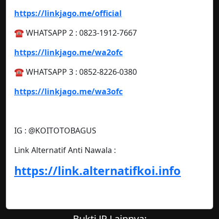
https://linkjago.me/official
☎️ WHATSAPP 2 : 0823-1912-7667
https://linkjago.me/wa2ofc
☎️ WHATSAPP 3 : 0852-8226-0380
https://linkjago.me/wa3ofc
IG : @KOITOTOBAGUS
Link Alternatif Anti Nawala :
https://link.alternatifkoi.info
Bukti JP Lainnya: