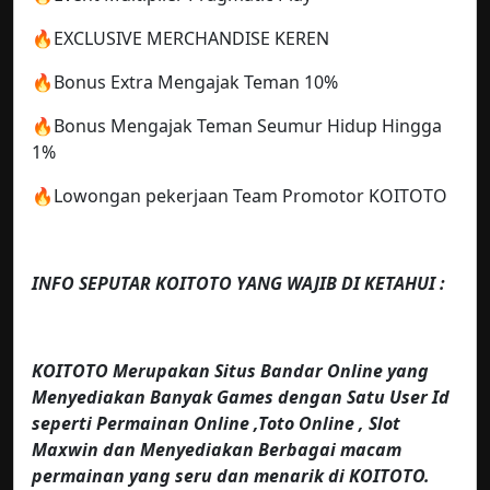
🔥EXCLUSIVE MERCHANDISE KEREN
🔥Bonus Extra Mengajak Teman 10%
🔥Bonus Mengajak Teman Seumur Hidup Hingga
1%
🔥Lowongan pekerjaan Team Promotor KOITOTO
INFO SEPUTAR KOITOTO YANG WAJIB DI KETAHUI :
KOITOTO Merupakan Situs Bandar Online yang
Menyediakan Banyak Games dengan Satu User Id
seperti Permainan Online ,Toto Online , Slot
Maxwin dan Menyediakan Berbagai macam
permainan yang seru dan menarik di KOITOTO.