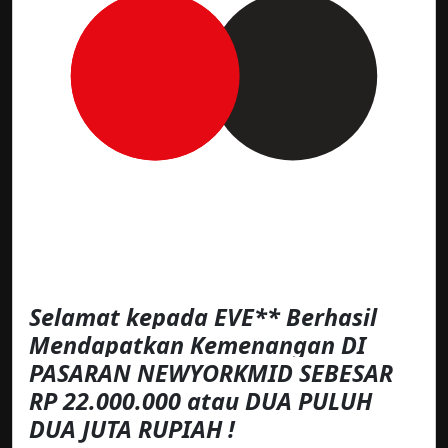
Selamat kepada EVE** Berhasil
Mendapatkan Kemenangan DI
PASARAN NEWYORKMID SEBESAR
RP 22.000.000 atau DUA PULUH
DUA JUTA RUPIAH !