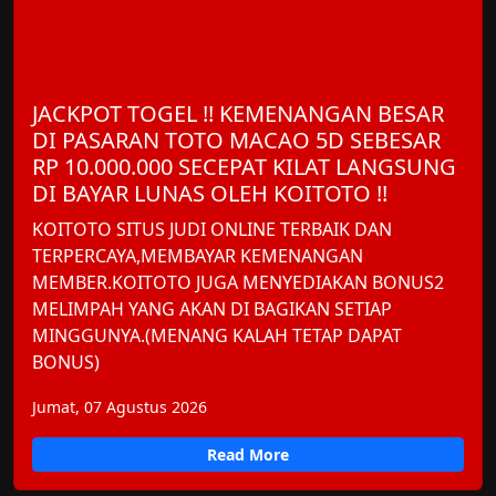
JACKPOT TOGEL !! KEMENANGAN BESAR
DI PASARAN TOTO MACAO 5D SEBESAR
RP 10.000.000 SECEPAT KILAT LANGSUNG
DI BAYAR LUNAS OLEH KOITOTO !!
KOITOTO SITUS JUDI ONLINE TERBAIK DAN
TERPERCAYA,MEMBAYAR KEMENANGAN
MEMBER.KOITOTO JUGA MENYEDIAKAN BONUS2
MELIMPAH YANG AKAN DI BAGIKAN SETIAP
MINGGUNYA.(MENANG KALAH TETAP DAPAT
BONUS)
Jumat, 07 Agustus 2026
Read More