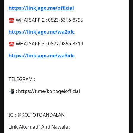
https://linkjago.me/official
☎️ WHATSAPP 2 : 0823-6316-8795
https://linkjago.me/wa2ofc
☎️ WHATSAPP 3 : 0877-9856-3319
https://linkjago.me/wa3ofc
TELEGRAM :
📲 : https://t.me/koitogelofficial
IG : @KOITOTOANDALAN
Link Alternatif Anti Nawala :