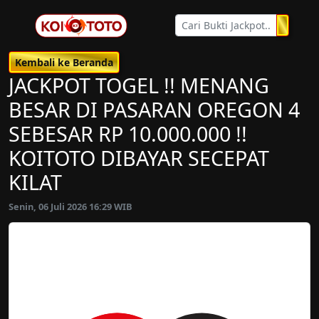
Kembali ke Beranda
JACKPOT TOGEL !! MENANG
BESAR DI PASARAN OREGON 4
SEBESAR RP 10.000.000 !!
KOITOTO DIBAYAR SECEPAT
KILAT
Senin, 06 Juli 2026 16:29 WIB