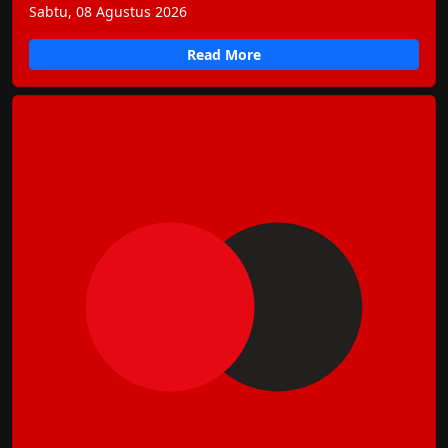
Sabtu, 08 Agustus 2026
Read More