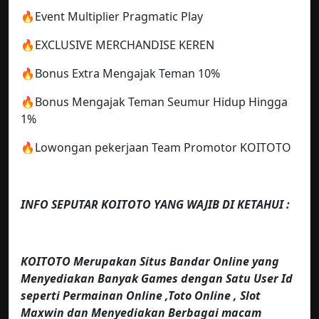
🔥Event Multiplier Pragmatic Play
🔥EXCLUSIVE MERCHANDISE KEREN
🔥Bonus Extra Mengajak Teman 10%
🔥Bonus Mengajak Teman Seumur Hidup Hingga
1%
🔥Lowongan pekerjaan Team Promotor KOITOTO
INFO SEPUTAR KOITOTO YANG WAJIB DI KETAHUI :
KOITOTO Merupakan Situs Bandar Online yang
Menyediakan Banyak Games dengan Satu User Id
seperti Permainan Online ,Toto Online , Slot
Maxwin dan Menyediakan Berbagai macam