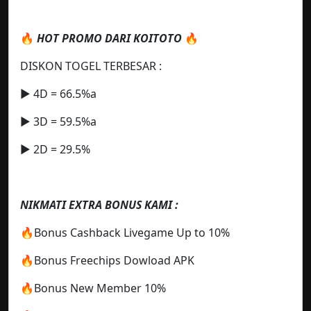
🔥
HOT PROMO DARI KOITOTO
🔥
DISKON TOGEL TERBESAR :
▶️ 4D = 66.5%a
▶️ 3D = 59.5%a
▶️ 2D = 29.5%
NIKMATI EXTRA BONUS KAMI :
🔥Bonus Cashback Livegame Up to 10%
🔥Bonus Freechips Dowload APK
🔥Bonus New Member 10%