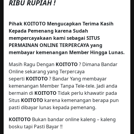
RIBU RUPIAH !
Pihak KOITOTO Mengucapkan Terima Kasih
Kepada Pemenang karena Sudah
mempercayakaan kami sebagai SITUS
PERMAINAN ONLINE TERPERCAYA yang
membayar kemenangan Member Hingga Lunas.
Masih Ragu Dengan
KOITOTO
? Dimana Bandar
Online sekarang yang Terpercaya
seperti
KOITOTO
? Bandar Yang membayar
kemenangan Member Tanpa Tele-tele. Jadi anda
bermain di
KOITOTO
Tidak perlu khawatir pada
Situs
KOITOTO
karena kemenangan berapa pun
pasti dibayar lunas kepada pemenang.
KOITOTO
Bukan bandar online kaleng – kaleng
bosku tapi Pasti Bayar !!