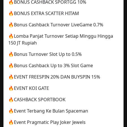
🔥BONUS CASHBACK SPORTGG 10%
🔥BONUS EXTRA SCATTER HITAM
🔥Bonus Cashback Turnover LiveGame 0.7%
🔥Lomba Panjat Turnover Setiap Minggu Hingga
150 JT Rupiah
🔥Bonus Turnover Slot Up to 0.5%
🔥Bonus Cashback Up to 3% Slot Game
🔥EVENT FREESPIN 20% DAN BUYSPIN 15%
🔥EVENT KOI GATE
🔥
CASHBACK SPORTBOOK
🔥Event Terbang Ke Bulan Spaceman
🔥Event Pragmatic Play Joker Jewels